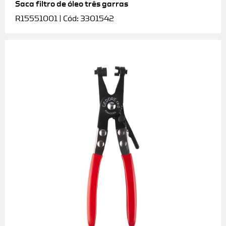
Saca filtro de óleo três garras
R15551001 | Cód: 3301542