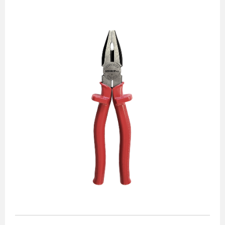
Alicates
Chaves de aperto
Corte e medição
Destaques
Ferramentas automotivas
Ferramentas para acabamento
Jogos de soquetes
Lançamentos
Linha de impacto
Martelos e marretas
Organização e movimento