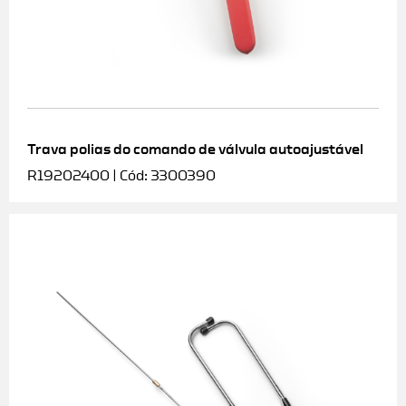
Trava polias do comando de válvula autoajustável
R19202400 | Cód: 3300390