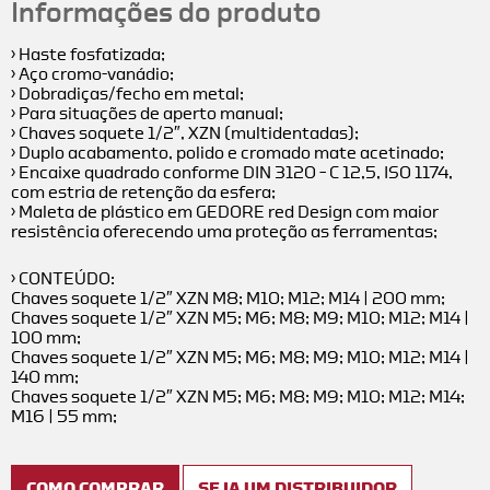
Informações do produto
› Haste fosfatizada;
› Aço cromo-vanádio;
› Dobradiças/fecho em metal;
› Para situações de aperto manual;
› Chaves soquete 1/2″, XZN (multidentadas);
› Duplo acabamento, polido e cromado mate acetinado;
› Encaixe quadrado conforme DIN 3120 – C 12,5, ISO 1174,
com estria de retenção da esfera;
› Maleta de plástico em GEDORE red Design com maior
resistência oferecendo uma proteção as ferramentas;
› CONTEÚDO:
Chaves soquete 1/2″ XZN M8; M10; M12; M14 | 200 mm;
Chaves soquete 1/2″ XZN M5; M6; M8; M9; M10; M12; M14 |
100 mm;
Chaves soquete 1/2″ XZN M5; M6; M8; M9; M10; M12; M14 |
140 mm;
Chaves soquete 1/2″ XZN M5; M6; M8; M9; M10; M12; M14;
M16 | 55 mm;
COMO COMPRAR
SEJA UM DISTRIBUIDOR