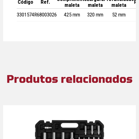
Código
Ref.
P
maleta
maleta
maleta
3301574
R68003026
425 mm
320 mm
52 mm
Produtos relacionados