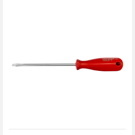
Chave ajustável
Chave combinada
Chave estrela
Chave fixa
Chave para tubos
Chave starter
Chaves mistas
com catraca