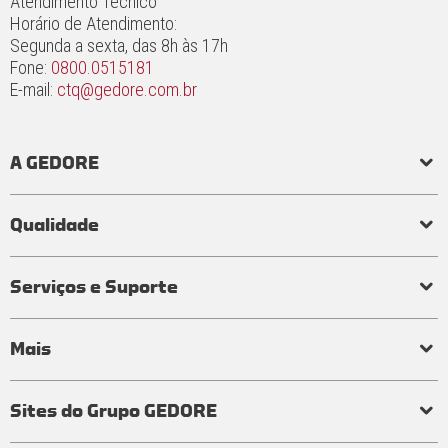
Atendimento Técnico
Horário de Atendimento:
Segunda a sexta, das 8h às 17h
Fone:
0800.0515181
E-mail:
ctq@gedore.com.br
A GEDORE
História
Responsabilidade social e ambiental
Princípios
Qualidade
Laboratório de torque
Qualidade em ferramentas
Processo de fabricação
Certificados
Garantia
Serviços e Suporte
Visita técnica
Perguntas frequentes
Mais
Tabelas e conversores
Distribuidores
Seja um Representante
Atendimentos
Termos de uso
Política de privacidade
Encarregado de dados
Guia de Segurança
Relatório de Transparência e Igualdade Salarial
Sites do Grupo GEDORE