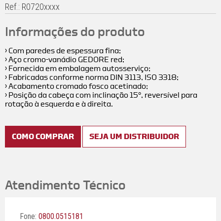
Ref.: R0720xxxx
Informações do produto
› Com paredes de espessura fina;
› Aço cromo-vanádio GEDORE red;
› Fornecida em embalagem autosserviço;
› Fabricadas conforme norma DIN 3113, ISO 3318;
›
Acabamento cromado fosco acetinado;
› Posição da cabeça com inclinação 15°, reversível para
rotação à esquerda e à direita.
COMO COMPRAR
SEJA UM DISTRIBUIDOR
Atendimento Técnico
Fone:
0800.0515181