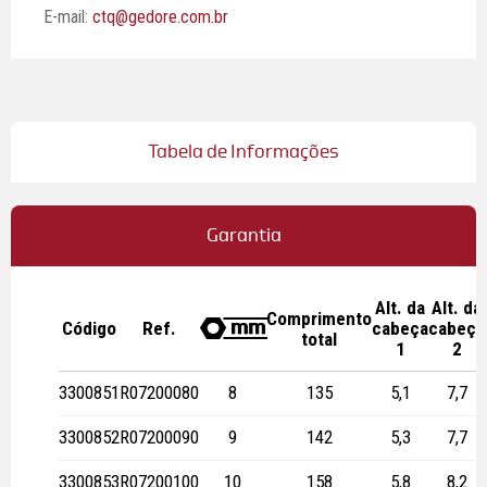
E-mail:
ctq@gedore.com.br
Tabela de Informações
Garantia
Alt. da
Alt. da
Comprimento
Código
Ref.
cabeça
cabeça
!
total
1
2
3300851
R07200080
8
135
5,1
7,7
3300852
R07200090
9
142
5,3
7,7
3300853
R07200100
10
158
5,8
8,2