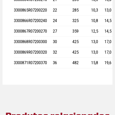
3300865
R07200220
22
285
10,3
13,0
3300866
R07200240
24
325
10,8
14,5
3300867
R07200270
27
359
12,5
14,5
3300868
R07200300
30
425
13,0
17,0
3300869
R07200320
32
425
13,0
17,0
3300871
R07200370
36
482
15,8
19,6