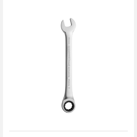
Chave ajustável
Chave combinada
Chave estrela
Chave fixa
Chave para tubos
Chave starter
Chaves mistas
com catraca