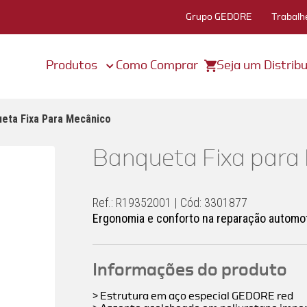
Grupo GEDORE
Trabalh
Produtos
Como Comprar
Seja um Distribu
eta Fixa Para Mecânico
Banqueta Fixa para
Ref.: R19352001 | Cód: 3301877
Ergonomia e conforto na reparação automot
Informações do produto
> Estrutura em aço especial GEDORE red