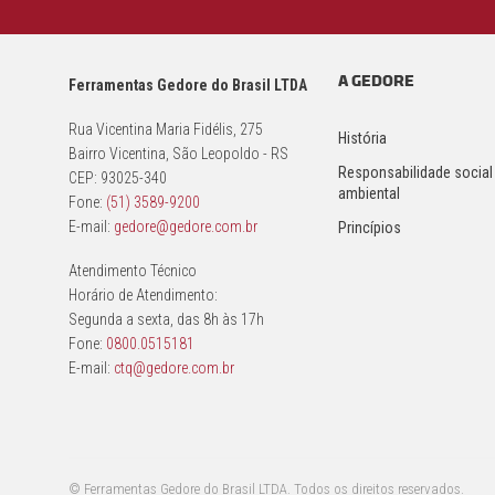
A GEDORE
Ferramentas Gedore do Brasil LTDA
Rua Vicentina Maria Fidélis, 275
História
Bairro Vicentina, São Leopoldo - RS
Responsabilidade social
CEP: 93025-340
ambiental
Fone:
(51) 3589-9200
E-mail:
gedore@gedore.com.br
Princípios
Atendimento Técnico
Horário de Atendimento:
Segunda a sexta, das 8h às 17h
Fone:
0800.0515181
E-mail:
ctq@gedore.com.br
© Ferramentas Gedore do Brasil LTDA. Todos os direitos reservados.