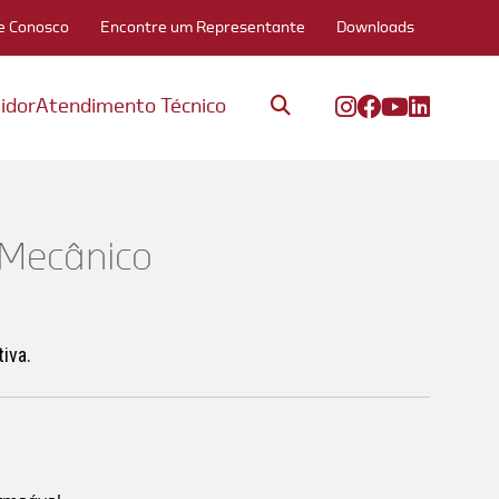
e Conosco
Encontre um Representante
Downloads
idor
Atendimento Técnico
 Mecânico
iva.