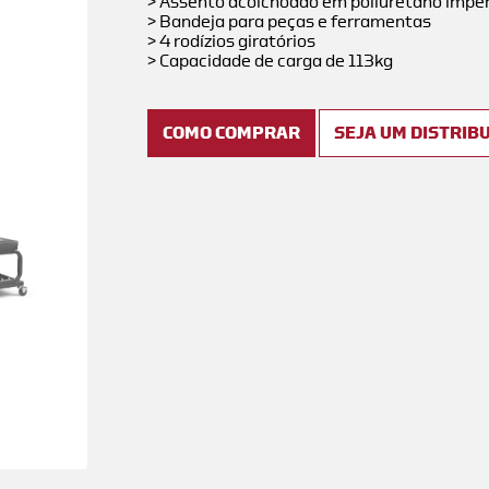
> Assento acolchoado em poliuretano imp
> Bandeja para peças e ferramentas
> 4 rodízios giratórios
> Capacidade de carga de 113kg
COMO COMPRAR
SEJA UM DISTRIB