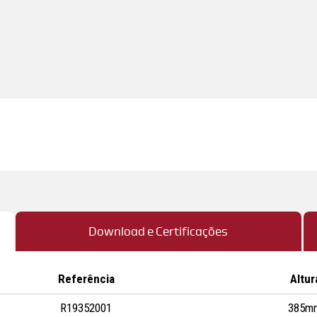
Download e Certificações
Referência
Altur
R19352001
385m