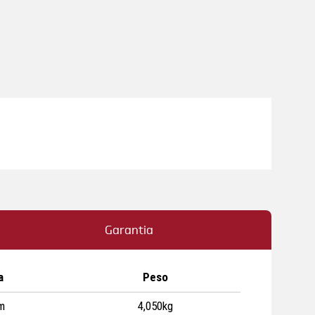
Garantia
a
Peso
m
4,050kg