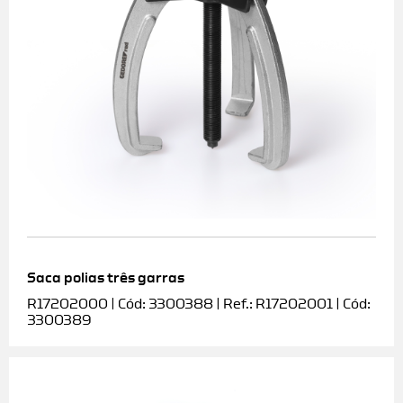
Saca polias três garras
R17202000 | Cód: 3300388 | Ref.: R17202001 | Cód:
3300389