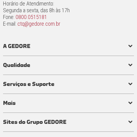
Horário de Atendimento:
Segunda a sexta, das 8h às 17h
Fone:
0800.0515181
E-mail:
ctq@gedore.com.br
A GEDORE
História
Responsabilidade social e ambiental
Princípios
Qualidade
Laboratório de torque
Qualidade em ferramentas
Processo de fabricação
Certificados
Garantia
Serviços e Suporte
Visita técnica
Perguntas frequentes
Mais
Tabelas e conversores
Distribuidores
Seja um Representante
Atendimentos
Termos de uso
Política de privacidade
Encarregado de dados
Guia de Segurança
Relatório de Transparência e Igualdade Salarial
Sites do Grupo GEDORE