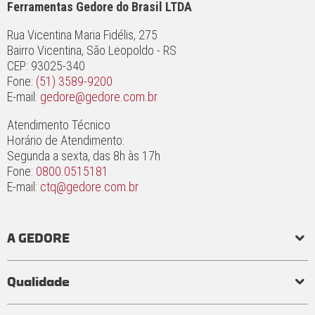
Ferramentas Gedore do Brasil LTDA
Rua Vicentina Maria Fidélis, 275
Bairro Vicentina, São Leopoldo - RS
CEP: 93025-340
Fone:
(51) 3589-9200
E-mail:
gedore@gedore.com.br
Atendimento Técnico
Horário de Atendimento:
Segunda a sexta, das 8h às 17h
Fone:
0800.0515181
E-mail:
ctq@gedore.com.br
A GEDORE
História
Responsabilidade social e ambiental
Princípios
Qualidade