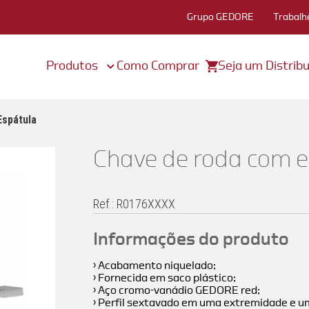
Grupo GEDORE
Trabalh
Produtos
Como Comprar
Seja um Distribu
spátula
Chave de roda com 
Ref.: R0176XXXX
Informações do produto
› Acabamento niquelado;
› Fornecida em saco plástico;
› Aço cromo-vanádio GEDORE red;
› Perfil sextavado em uma extremidade e u