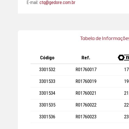
E-mail:
ctq@gedore.com.br
Tabela de Informaçõe
Código
Ref.
3301532
R01760017
17
3301533
R01760019
19
3301534
R01760021
21
3301535
R01760022
22
3301536
R01760023
23