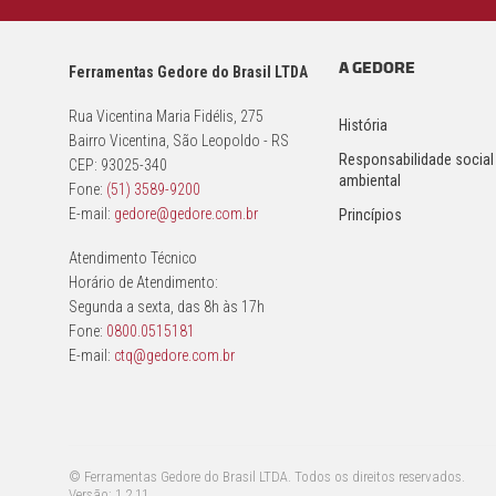
A GEDORE
Ferramentas Gedore do Brasil LTDA
Rua Vicentina Maria Fidélis, 275
História
Bairro Vicentina, São Leopoldo - RS
Responsabilidade social
CEP: 93025-340
ambiental
Fone:
(51) 3589-9200
E-mail:
gedore@gedore.com.br
Princípios
Atendimento Técnico
Horário de Atendimento:
Segunda a sexta, das 8h às 17h
Fone:
0800.0515181
E-mail:
ctq@gedore.com.br
© Ferramentas Gedore do Brasil LTDA. Todos os direitos reservados.
Versão: 1.2.11