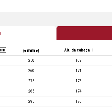
s
Alt. da cabeça 1
!
y
250
169
260
171
275
173
285
174
295
176