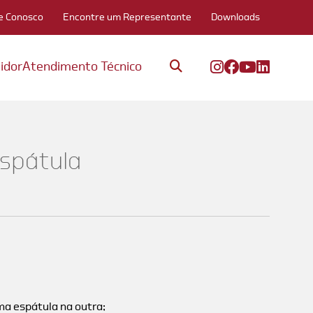
e Conosco
Encontre um Representante
Downloads
idor
Atendimento Técnico
espátula
ma espátula na outra;