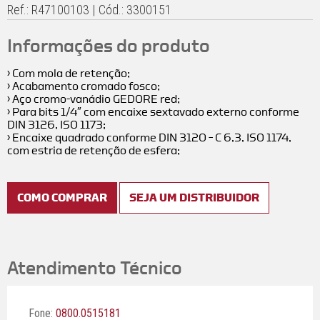
Ref.: R47100103 | Cód.: 3300151
Informações do produto
› Com mola de retenção;
› Acabamento cromado fosco;
› Aço cromo-vanádio GEDORE red;
› Para bits 1/4″ com encaixe sextavado externo conforme
DIN 3126, ISO 1173;
› Encaixe quadrado conforme DIN 3120 – C 6,3, ISO 1174,
com estria de retenção de esfera;
COMO COMPRAR
SEJA UM DISTRIBUIDOR
Atendimento Técnico
Fone:
0800.0515181