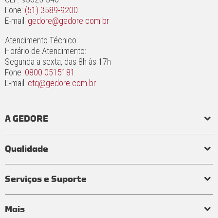
Fone:
(51) 3589-9200
E-mail:
gedore@gedore.com.br
Atendimento Técnico
Horário de Atendimento:
Segunda a sexta, das 8h às 17h
Fone:
0800.0515181
E-mail:
ctq@gedore.com.br
A GEDORE
História
Responsabilidade social e ambiental
Princípios
Qualidade
Laboratório de torque
Qualidade em ferramentas
Processo de fabricação
Certificados
Garantia
Serviços e Suporte
Visita técnica
Perguntas frequentes
Mais