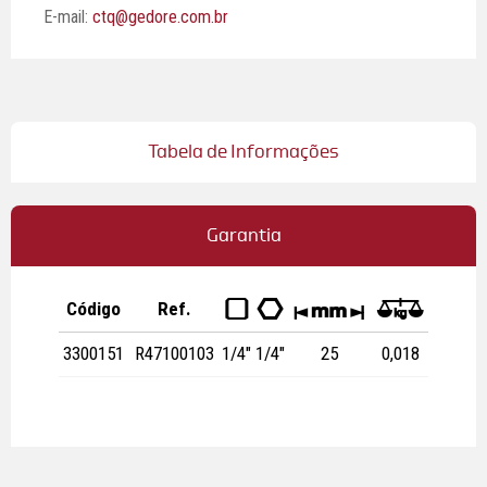
E-mail:
ctq@gedore.com.br
Tabela de Informações
Garantia
Código
Ref.
Q
-
y
0
3300151
R47100103
1/4"
1/4"
25
0,018