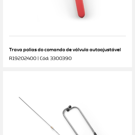
Trava polias do comando de válvula autoajustável
R19202400 | Cód: 3300390