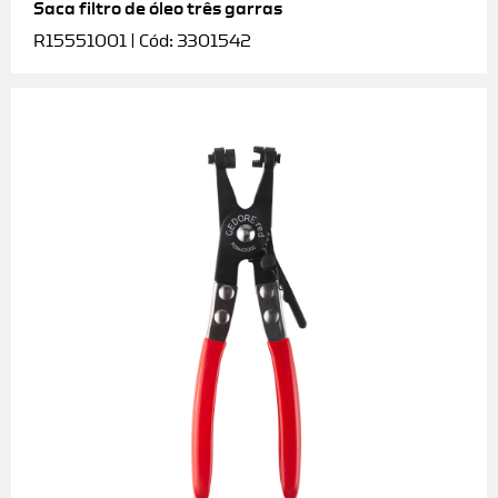
Saca filtro de óleo três garras
R15551001 | Cód: 3301542