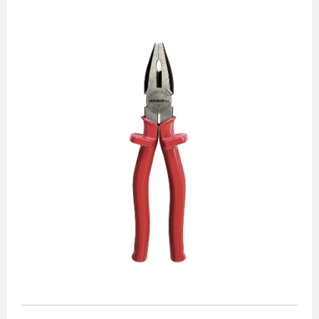
Alicates
Chaves de aperto
Corte e medição
Destaques
Ferramentas automotivas
Ferramentas para acabamento
Jogos de soquetes
Lançamentos
Linha de impacto
Martelos e marretas
Organização e movimento