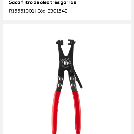
Saca filtro de óleo três garras
R15551001 | Cód: 3301542