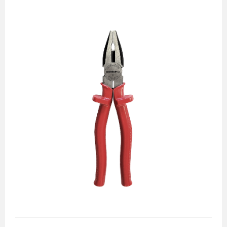
Alicates
Chaves de aperto
Corte e medição
Destaques
Ferramentas automotivas
Ferramentas para acabamento
Jogos de soquetes
Lançamentos
Linha de impacto
Martelos e marretas
Organização e movimento