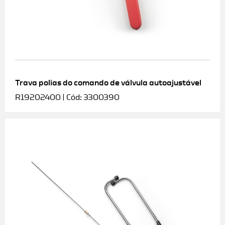
Trava polias do comando de válvula autoajustável
R19202400 | Cód: 3300390