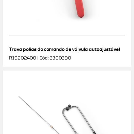
Trava polias do comando de válvula autoajustável
R19202400 | Cód: 3300390