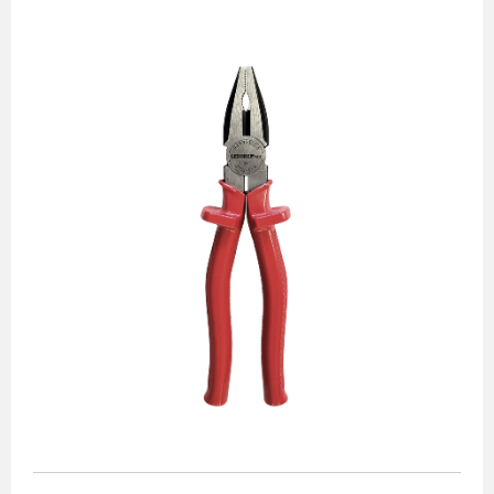
Alicates
Chaves de aperto
Corte e medição
Destaques
Ferramentas automotivas
Ferramentas para acabamento
Jogos de soquetes
Lançamentos
Linha de impacto
Martelos e marretas
Organização e movimento