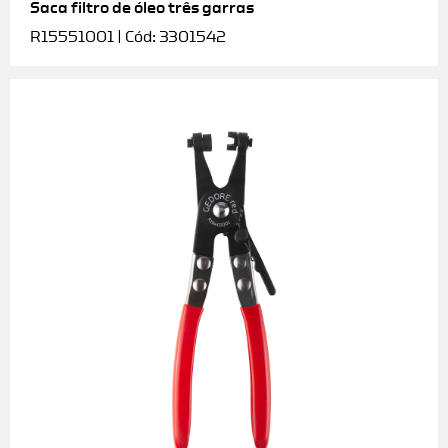
Saca filtro de óleo três garras
R15551001 | Cód: 3301542