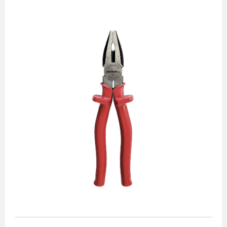
Alicates
Chaves de aperto
Corte e medição
Destaques
Ferramentas automotivas
Ferramentas para acabamento
Jogos de soquetes
Lançamentos
Linha de impacto
Martelos e marretas
Organização e movimento