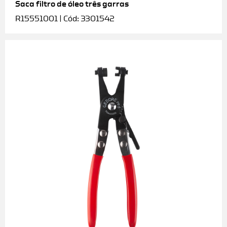
Saca filtro de óleo três garras
R15551001 | Cód: 3301542