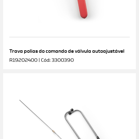
Trava polias do comando de válvula autoajustável
R19202400 | Cód: 3300390