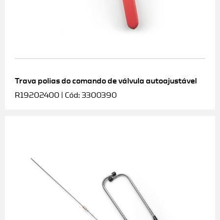
Trava polias do comando de válvula autoajustável
R19202400 | Cód: 3300390