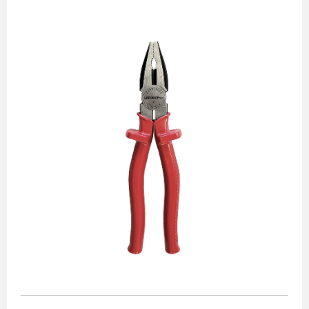
Alicates
Chaves de aperto
Corte e medição
Destaques
Ferramentas automotivas
Ferramentas para acabamento
Jogos de soquetes
Lançamentos
Linha de impacto
Martelos e marretas
Organização e movimento