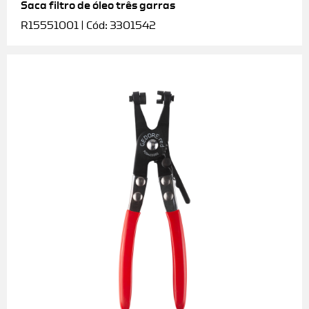
Saca filtro de óleo três garras
R15551001 | Cód: 3301542