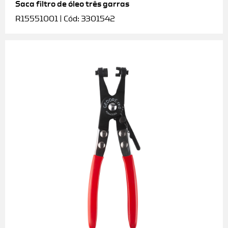
Saca filtro de óleo três garras
R15551001 | Cód: 3301542