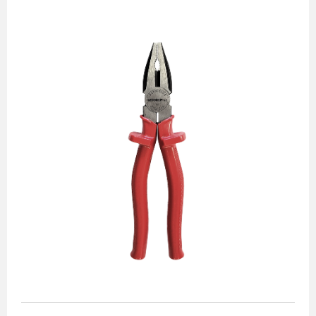
Alicates
Chaves de aperto
Corte e medição
Destaques
Ferramentas automotivas
Ferramentas para acabamento
Jogos de soquetes
Lançamentos
Linha de impacto
Martelos e marretas
Organização e movimento