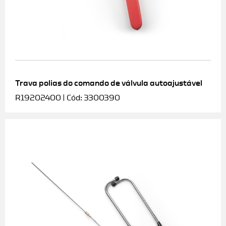
Trava polias do comando de válvula autoajustável
R19202400 | Cód: 3300390