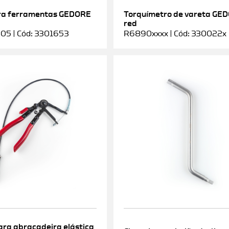
ra ferramentas GEDORE
Torquímetro de vareta GE
red
5 | Cód: 3301653
R6890xxxx | Cód: 330022x
ara abraçadeira elástica