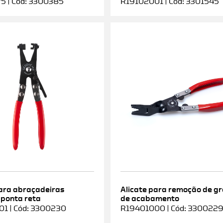
5 | Cód: 3300385
R19102001 | Cód: 3301545
para abraçadeiras
Alicate para remoção de g
 ponta reta
de acabamento
1 | Cód: 3300230
R19401000 | Cód: 330022