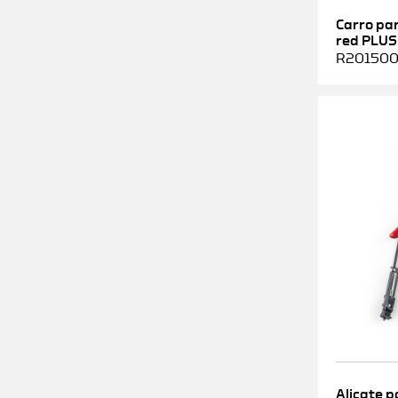
Carro pa
red PLUS
R2015000
Alicate p