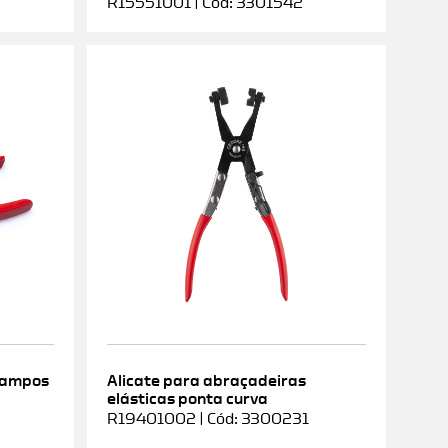
R15551001 | Cód: 3301542
rampos
Alicate para abraçadeiras
elásticas ponta curva
9
R19401002 | Cód: 3300231