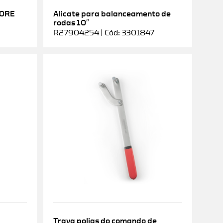
DORE
Alicate para balanceamento de
rodas 10″
R27904254 | Cód: 3301847
Trava polias do comando de