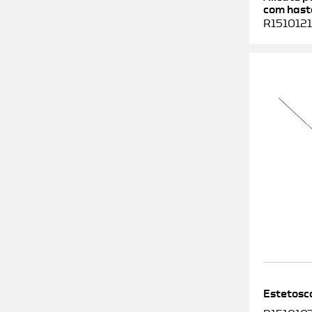
com haste
R1510121
Estetosc