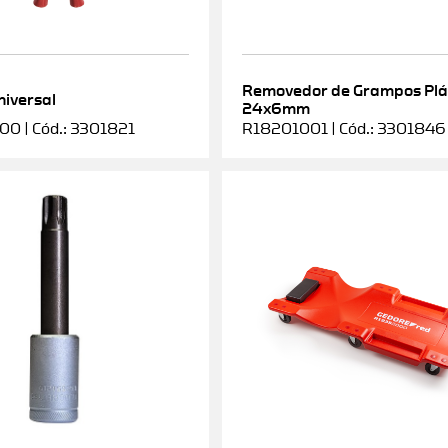
Removedor de Grampos Plá
niversal
24x6mm
0 | Cód.: 3301821
R18201001 | Cód.: 3301846