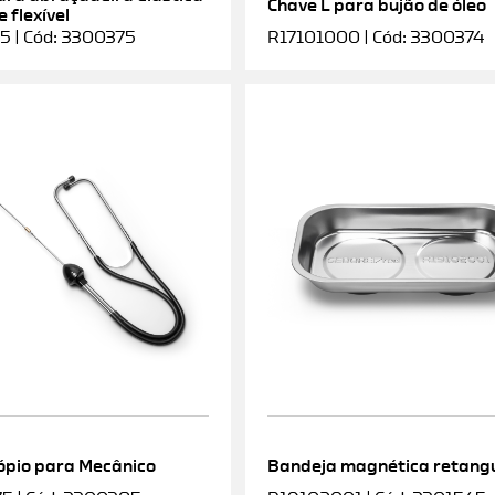
Chave L para bujão de óleo
 flexível
5 | Cód: 3300375
R17101000 | Cód: 3300374
ópio para Mecânico
Bandeja magnética retang