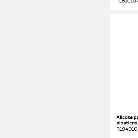
R1510107
Alicate 
elásticas
R1940100