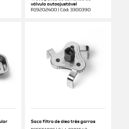
válvula autoajustável
R19202400 | Cód: 3300390
ular
Saca filtro de óleo três garras