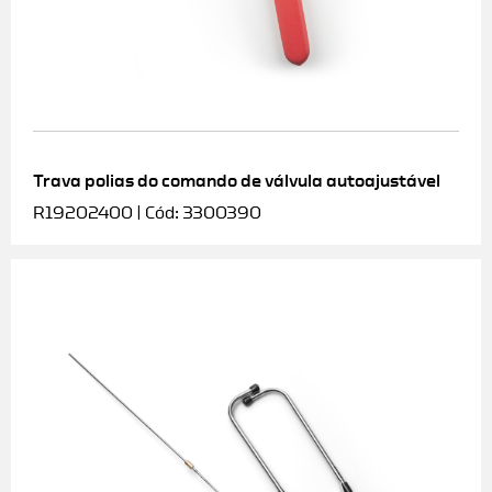
Trava polias do comando de válvula autoajustável
R19202400 | Cód: 3300390