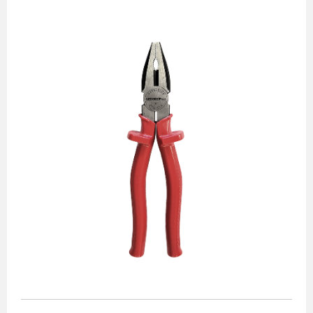
Alicates
Chaves de aperto
Corte e medição
Destaques
Ferramentas automotivas
Ferramentas para acabamento
Jogos de soquetes
Lançamentos
Linha de impacto
Martelos e marretas
Organização e movimento