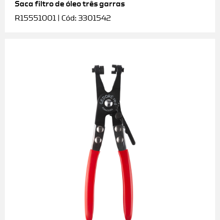
Saca filtro de óleo três garras
R15551001 | Cód: 3301542