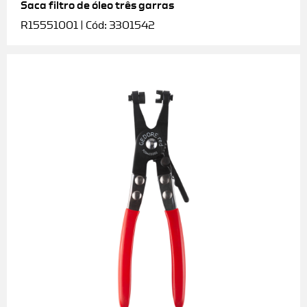
Saca filtro de óleo três garras
R15551001 | Cód: 3301542