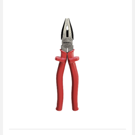
Alicates
Chaves de aperto
Corte e medição
Destaques
Ferramentas automotivas
Ferramentas para acabamento
Jogos de soquetes
Lançamentos
Linha de impacto
Martelos e marretas
Organização e movimento