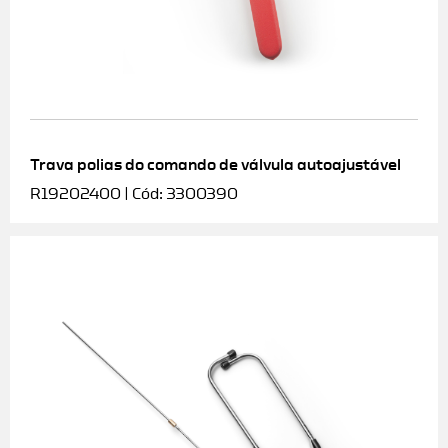
Trava polias do comando de válvula autoajustável
R19202400 | Cód: 3300390