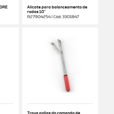
DORE
Alicate para balanceamento de
rodas 10″
R27904254 | Cód: 3301847
Trava polias do comando de