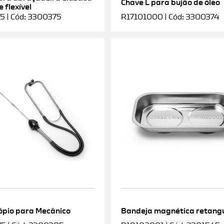
Chave L para bujão de óleo
 flexível
5 | Cód: 3300375
R17101000 | Cód: 3300374
ópio para Mecânico
Bandeja magnética retang