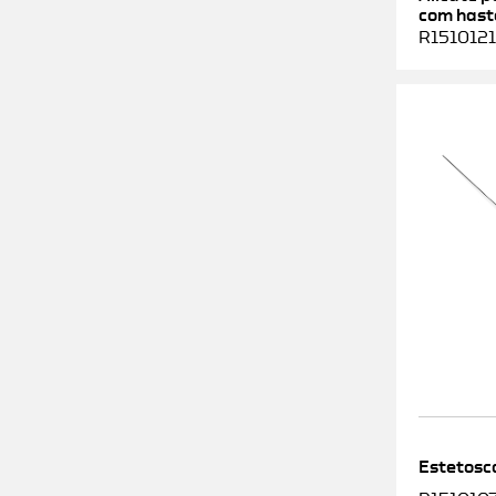
com haste
R1510121
Estetosc