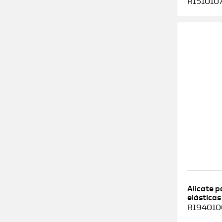
R1510107
Alicate 
elásticas
R1940100