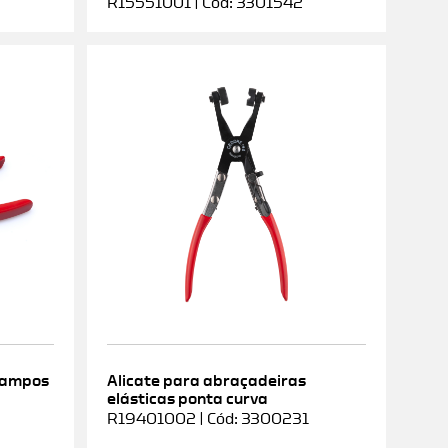
R15551001 | Cód: 3301542
rampos
Alicate para abraçadeiras
elásticas ponta curva
9
R19401002 | Cód: 3300231