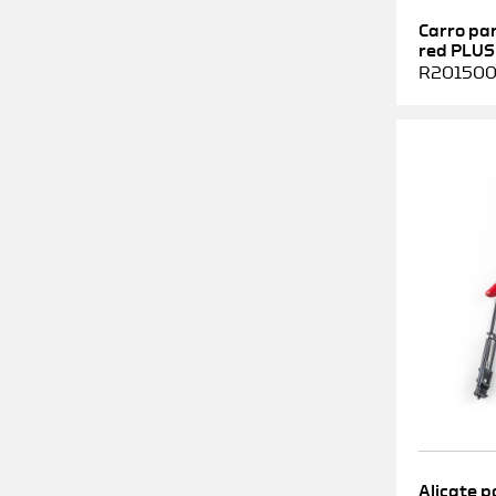
Carro pa
red PLUS
R2015000
Alicate p