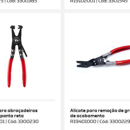
5 | Cód: 3300385
R19102001 | Cód: 3301545
para abraçadeiras
Alicate para remoção de g
 ponta reta
de acabamento
1 | Cód: 3300230
R19401000 | Cód: 330022