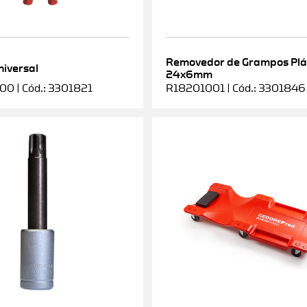
Removedor de Grampos Plá
niversal
24x6mm
0 | Cód.: 3301821
R18201001 | Cód.: 3301846