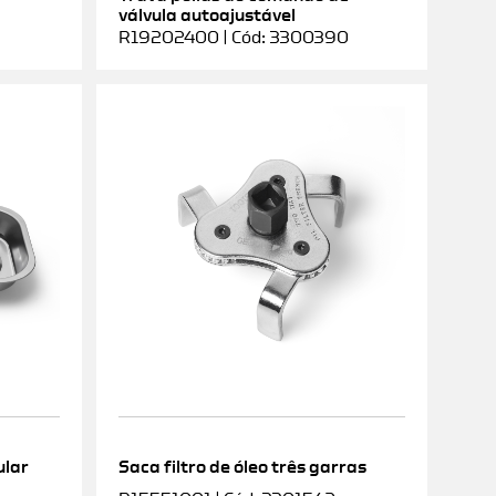
válvula autoajustável
R19202400 | Cód: 3300390
ular
Saca filtro de óleo três garras