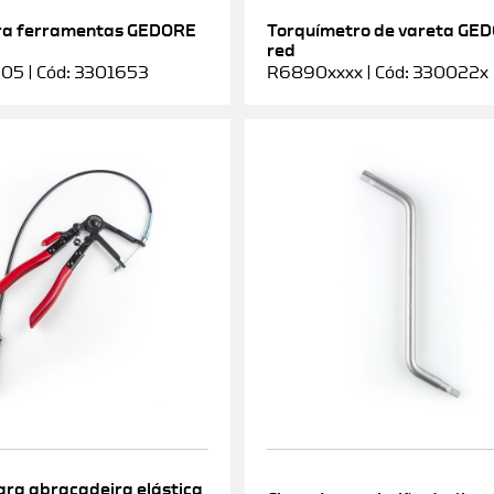
ra ferramentas GEDORE
Torquímetro de vareta GE
red
5 | Cód: 3301653
R6890xxxx | Cód: 330022x
ara abraçadeira elástica