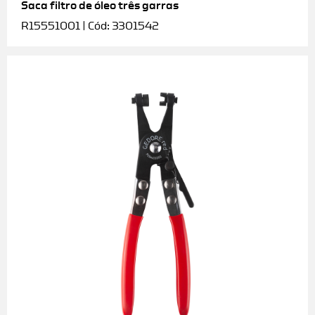
Saca filtro de óleo três garras
R15551001 | Cód: 3301542