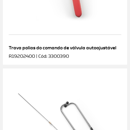
Trava polias do comando de válvula autoajustável
R19202400 | Cód: 3300390