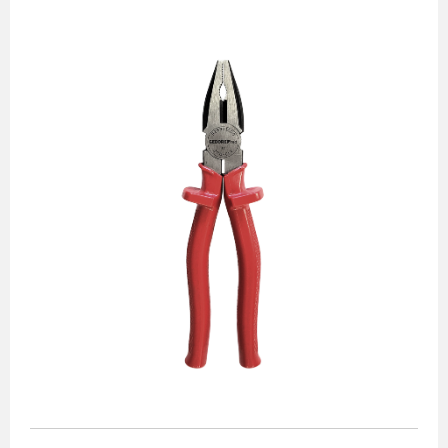
Alicates
Chaves de aperto
Corte e medição
Destaques
Ferramentas automotivas
Ferramentas para acabamento
Jogos de soquetes
Lançamentos
Linha de impacto
Martelos e marretas
Organização e movimento