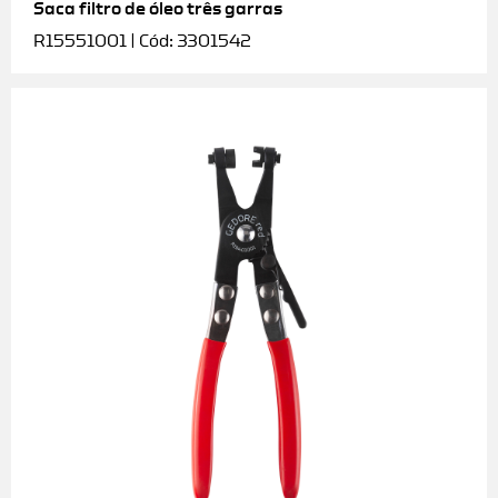
Saca filtro de óleo três garras
R15551001 | Cód: 3301542