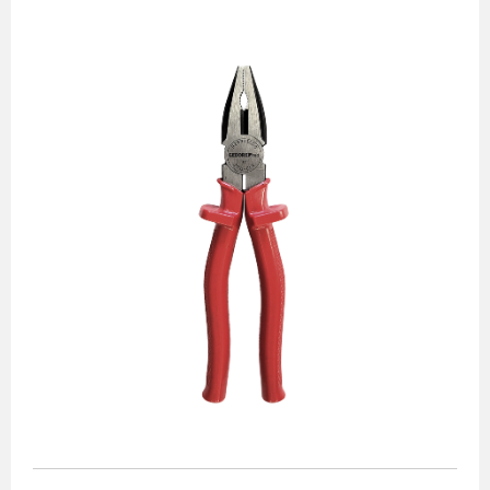
Alicates
Chaves de aperto
Corte e medição
Destaques
Ferramentas automotivas
Ferramentas para acabamento
Jogos de soquetes
Lançamentos
Linha de impacto
Martelos e marretas
Organização e movimento