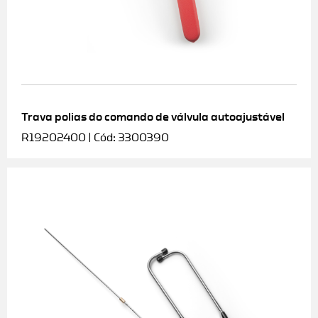
Trava polias do comando de válvula autoajustável
R19202400 | Cód: 3300390