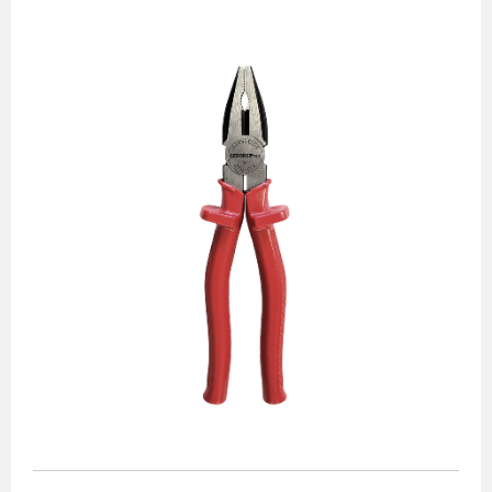
Alicates
Chaves de aperto
Corte e medição
Destaques
Ferramentas automotivas
Ferramentas para acabamento
Jogos de soquetes
Lançamentos
Linha de impacto
Martelos e marretas
Organização e movimento