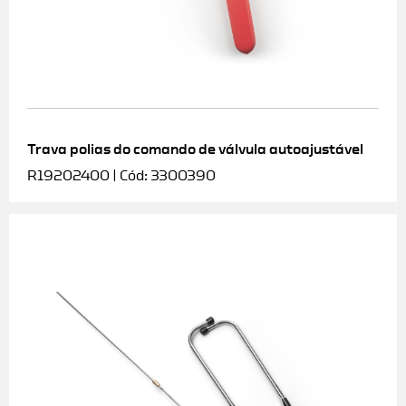
Trava polias do comando de válvula autoajustável
R19202400 | Cód: 3300390