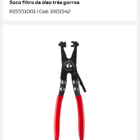
Saca filtro de óleo três garras
R15551001 | Cód: 3301542