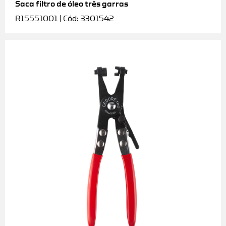
Saca filtro de óleo três garras
R15551001 | Cód: 3301542