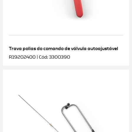
Trava polias do comando de válvula autoajustável
R19202400 | Cód: 3300390