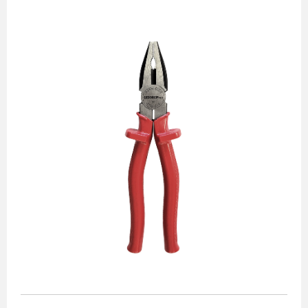
Alicates
Chaves de aperto
Corte e medição
Destaques
Ferramentas automotivas
Ferramentas para acabamento
Jogos de soquetes
Lançamentos
Linha de impacto
Martelos e marretas
Organização e movimento