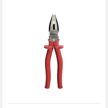
Alicates
Chaves de aperto
Corte e medição
Destaques
Ferramentas automotivas
Ferramentas para acabamento
Jogos de soquetes
Lançamentos
Linha de impacto
Martelos e marretas
Organização e movimento