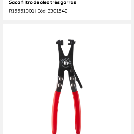
Saca filtro de óleo três garras
R15551001 | Cód: 3301542