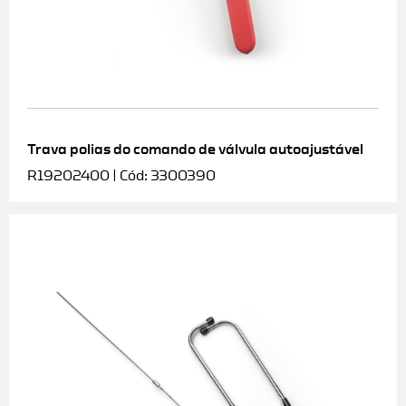
Trava polias do comando de válvula autoajustável
R19202400 | Cód: 3300390