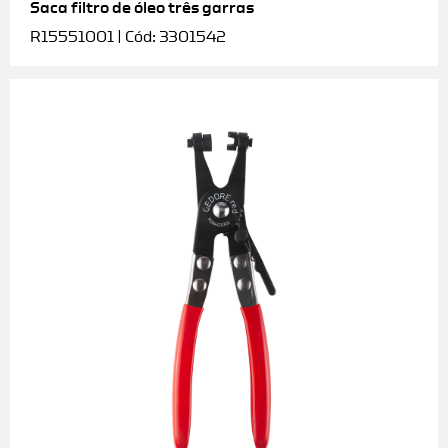
Saca filtro de óleo três garras
R15551001 | Cód: 3301542