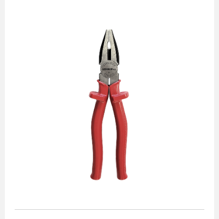
Alicates
Chaves de aperto
Corte e medição
Destaques
Ferramentas automotivas
Ferramentas para acabamento
Jogos de soquetes
Lançamentos
Linha de impacto
Martelos e marretas
Organização e movimento