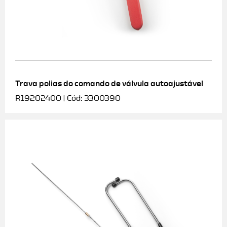
Trava polias do comando de válvula autoajustável
R19202400 | Cód: 3300390