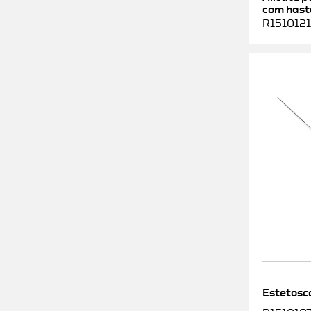
com haste
R1510121
Estetosc