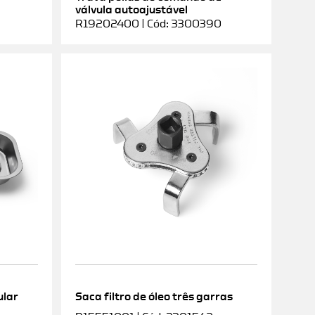
válvula autoajustável
R19202400 | Cód: 3300390
ular
Saca filtro de óleo três garras