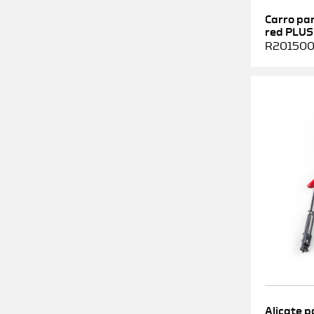
Carro pa
red PLUS
R2015000
Alicate p