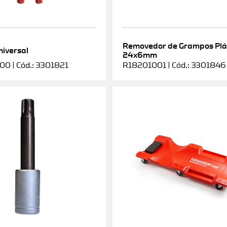
Removedor de Grampos Plá
niversal
24x6mm
0 | Cód.: 3301821
R18201001 | Cód.: 3301846