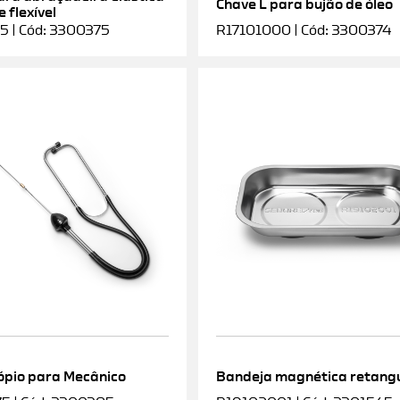
Chave L para bujão de óleo
 flexível
5 | Cód: 3300375
R17101000 | Cód: 3300374
ópio para Mecânico
Bandeja magnética retang