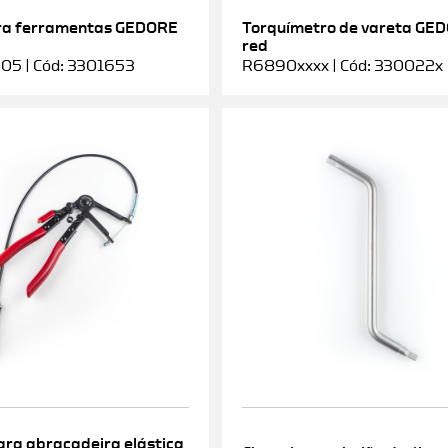
ra ferramentas GEDORE
Torquímetro de vareta GE
red
5 | Cód: 3301653
R6890xxxx | Cód: 330022x
ara abraçadeira elástica