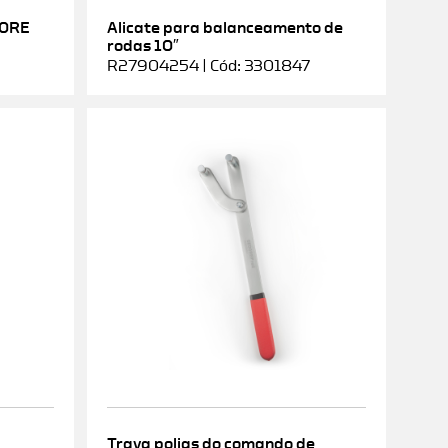
DORE
Alicate para balanceamento de
rodas 10″
R27904254 | Cód: 3301847
Trava polias do comando de