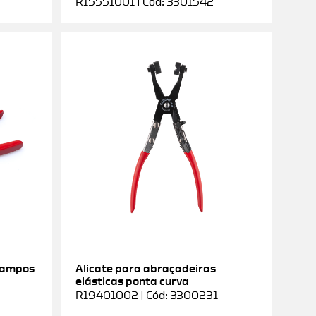
R15551001 | Cód: 3301542
rampos
Alicate para abraçadeiras
elásticas ponta curva
9
R19401002 | Cód: 3300231