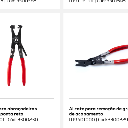
5 | Cód: 3300385
R19102001 | Cód: 3301545
para abraçadeiras
Alicate para remoção de g
 ponta reta
de acabamento
1 | Cód: 3300230
R19401000 | Cód: 330022