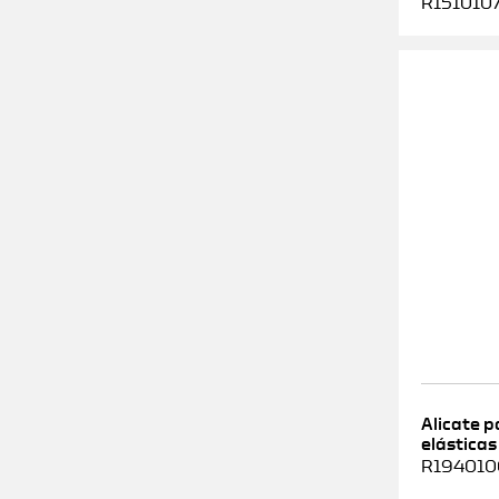
R1510107
Alicate 
elásticas
R1940100