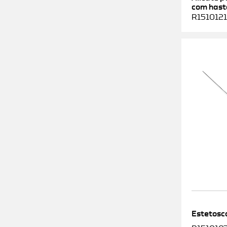
com haste
R1510121
Estetosc