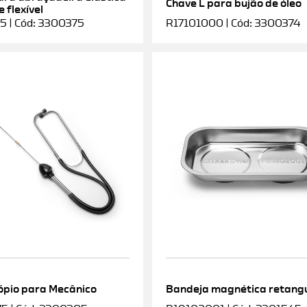
Chave L para bujão de óleo
 flexível
5 | Cód: 3300375
R17101000 | Cód: 3300374
ópio para Mecânico
Bandeja magnética retang