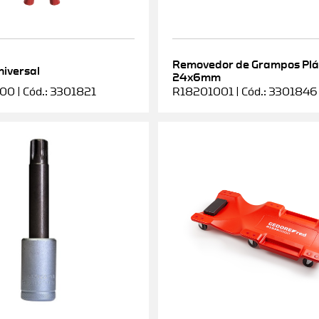
Removedor de Grampos Plá
niversal
24x6mm
0 | Cód.: 3301821
R18201001 | Cód.: 3301846