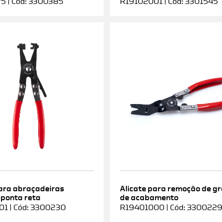
5 | Cód: 3300385
R19102001 | Cód: 3301545
para abraçadeiras
Alicate para remoção de g
 ponta reta
de acabamento
1 | Cód: 3300230
R19401000 | Cód: 330022