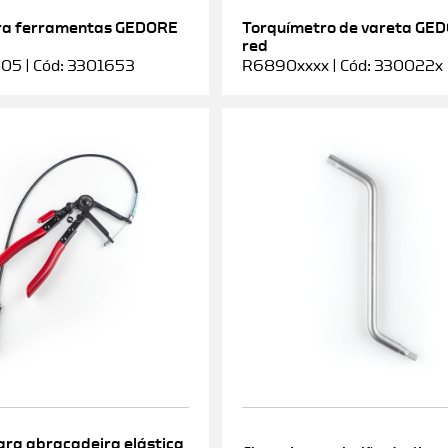
ra ferramentas GEDORE
Torquímetro de vareta GE
red
5 | Cód: 3301653
R6890xxxx | Cód: 330022x
ara abraçadeira elástica