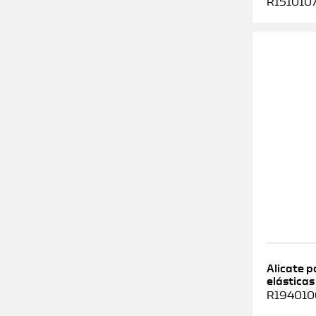
R1510107
Alicate 
elásticas
R1940100