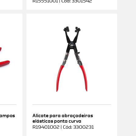
R15551001 | Cód: 3301542
rampos
Alicate para abraçadeiras
elásticas ponta curva
9
R19401002 | Cód: 3300231