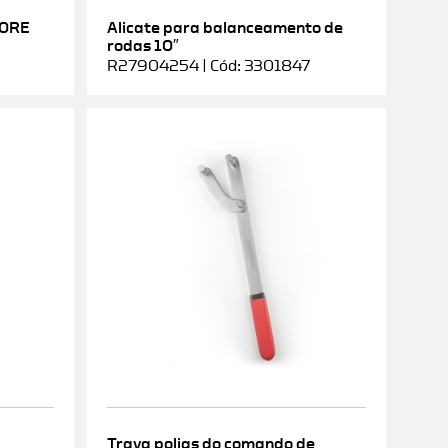
DORE
Alicate para balanceamento de
rodas 10″
R27904254 | Cód: 3301847
Trava polias do comando de