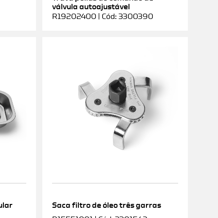
válvula autoajustável
R19202400 | Cód: 3300390
ular
Saca filtro de óleo três garras