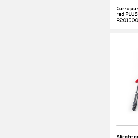
Carro pa
red PLUS
R2015000
Alicate p