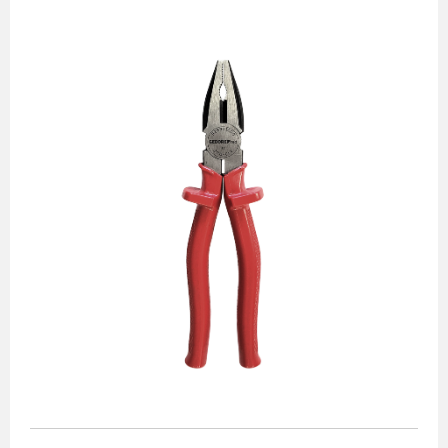
Alicates
Chaves de aperto
Corte e medição
Destaques
Ferramentas automotivas
Ferramentas para acabamento
Jogos de soquetes
Lançamentos
Linha de impacto
Martelos e marretas
Organização e movimento