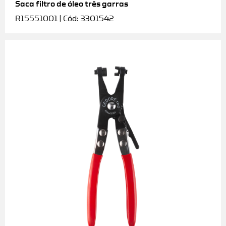
Saca filtro de óleo três garras
R15551001 | Cód: 3301542