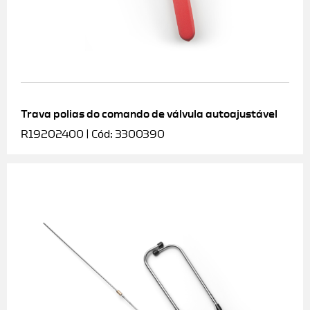
Trava polias do comando de válvula autoajustável
R19202400 | Cód: 3300390