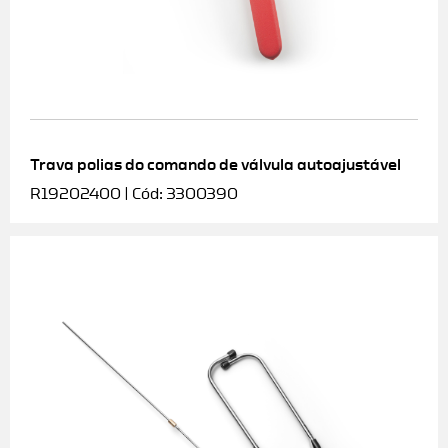
Trava polias do comando de válvula autoajustável
R19202400 | Cód: 3300390