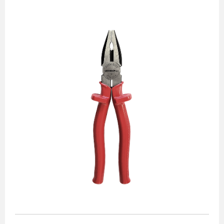
Alicates
Chaves de aperto
Corte e medição
Destaques
Ferramentas automotivas
Ferramentas para acabamento
Jogos de soquetes
Lançamentos
Linha de impacto
Martelos e marretas
Organização e movimento