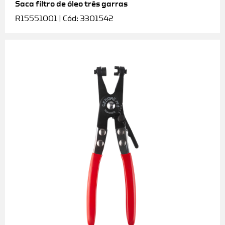
Saca filtro de óleo três garras
R15551001 | Cód: 3301542