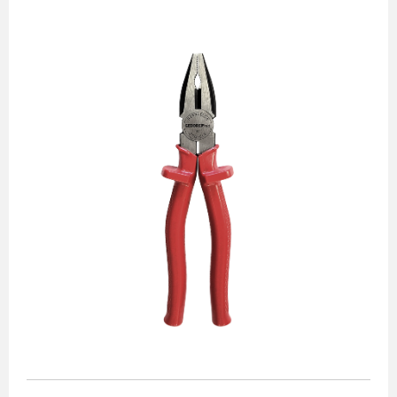
Alicates
Chaves de aperto
Corte e medição
Destaques
Ferramentas automotivas
Ferramentas para acabamento
Jogos de soquetes
Lançamentos
Linha de impacto
Martelos e marretas
Organização e movimento