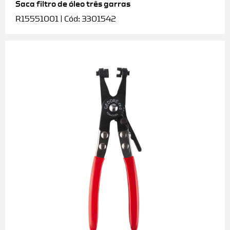
Saca filtro de óleo três garras
R15551001 | Cód: 3301542