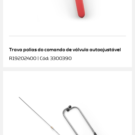
Trava polias do comando de válvula autoajustável
R19202400 | Cód: 3300390