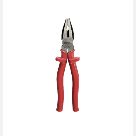
Alicates
Chaves de aperto
Corte e medição
Destaques
Ferramentas automotivas
Ferramentas para acabamento
Jogos de soquetes
Lançamentos
Linha de impacto
Martelos e marretas
Organização e movimento