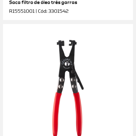
Saca filtro de óleo três garras
R15551001 | Cód: 3301542