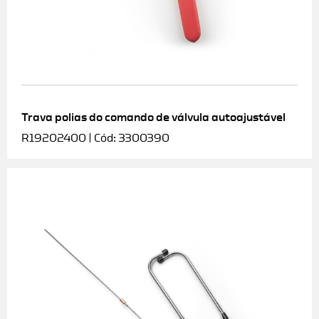
Trava polias do comando de válvula autoajustável
R19202400 | Cód: 3300390