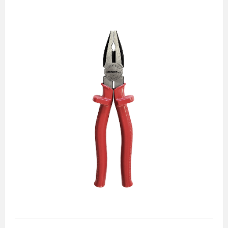
Alicates
Chaves de aperto
Corte e medição
Destaques
Ferramentas automotivas
Ferramentas para acabamento
Jogos de soquetes
Lançamentos
Linha de impacto
Martelos e marretas
Organização e movimento