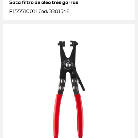
Saca filtro de óleo três garras
R15551001 | Cód: 3301542