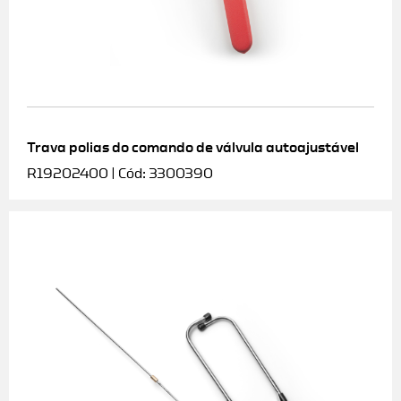
Trava polias do comando de válvula autoajustável
R19202400 | Cód: 3300390