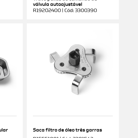
válvula autoajustável
R19202400 | Cód: 3300390
ular
Saca filtro de óleo três garras