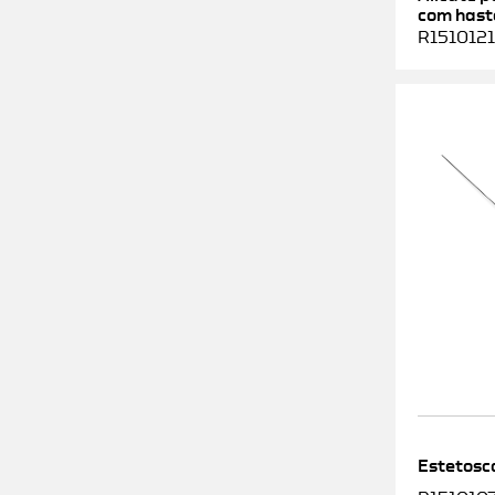
com haste
R1510121
Estetosc