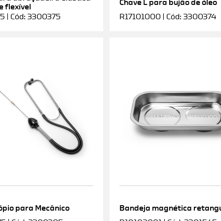
Chave L para bujão de óleo
 flexível
5 | Cód: 3300375
R17101000 | Cód: 3300374
ópio para Mecânico
Bandeja magnética retang