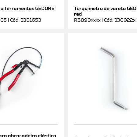
ra ferramentas GEDORE
Torquímetro de vareta GE
red
5 | Cód: 3301653
R6890xxxx | Cód: 330022x
ara abraçadeira elástica