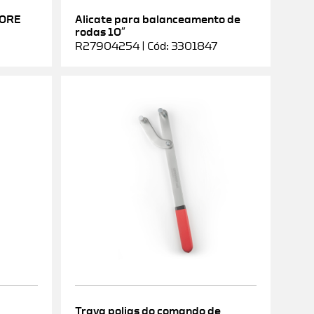
DORE
Alicate para balanceamento de
rodas 10″
R27904254 | Cód: 3301847
Trava polias do comando de