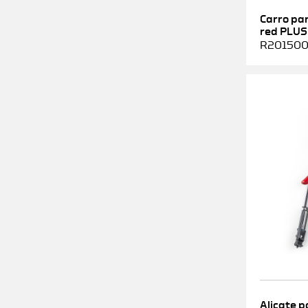
Carro pa
red PLUS
R2015000
Alicate p