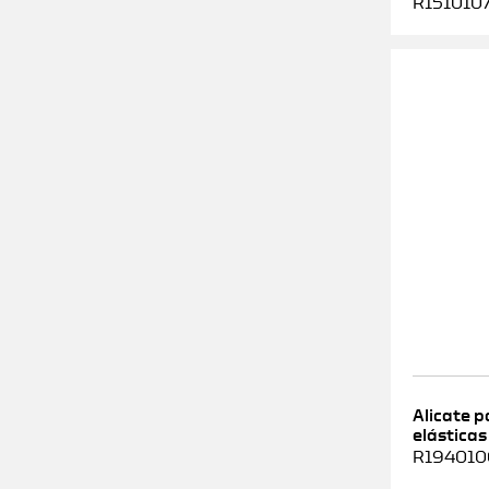
R1510107
Alicate 
elásticas
R1940100