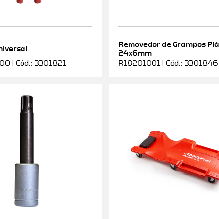
Removedor de Grampos Plá
niversal
24x6mm
0 | Cód.: 3301821
R18201001 | Cód.: 3301846