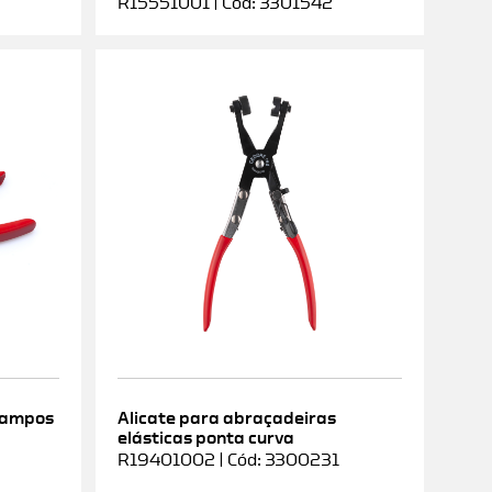
R15551001 | Cód: 3301542
rampos
Alicate para abraçadeiras
elásticas ponta curva
9
R19401002 | Cód: 3300231