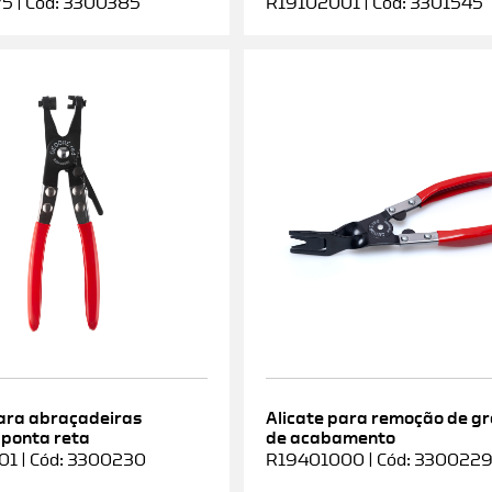
5 | Cód: 3300385
R19102001 | Cód: 3301545
para abraçadeiras
Alicate para remoção de g
 ponta reta
de acabamento
1 | Cód: 3300230
R19401000 | Cód: 330022