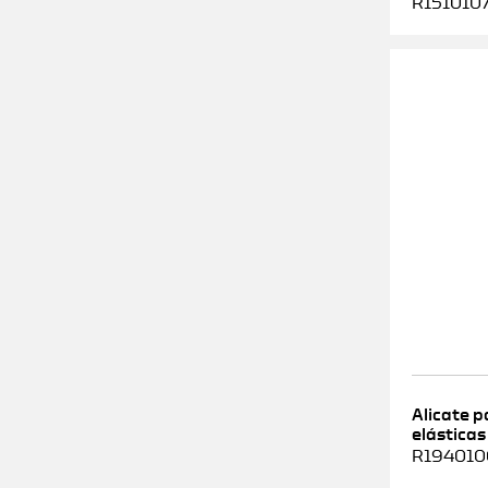
R1510107
Alicate 
elásticas
R1940100