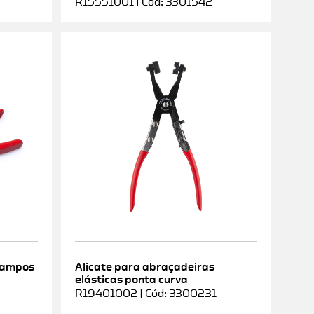
R15551001 | Cód: 3301542
rampos
Alicate para abraçadeiras
elásticas ponta curva
9
R19401002 | Cód: 3300231