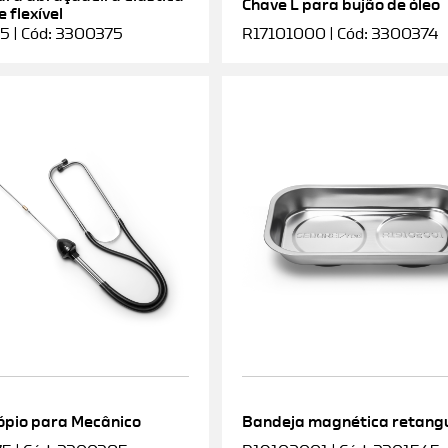
Chave L para bujão de óleo
 flexível
5 | Cód: 3300375
R17101000 | Cód: 3300374
ópio para Mecânico
Bandeja magnética retang