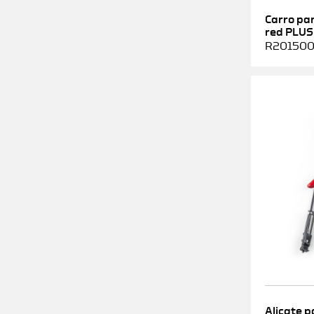
Carro pa
red PLUS
R2015000
Alicate p