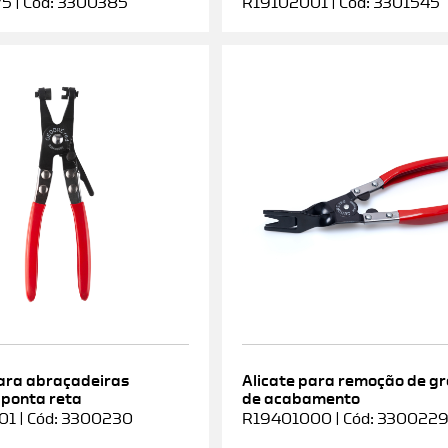
5 | Cód: 3300385
R19102001 | Cód: 3301545
para abraçadeiras
Alicate para remoção de g
 ponta reta
de acabamento
1 | Cód: 3300230
R19401000 | Cód: 330022