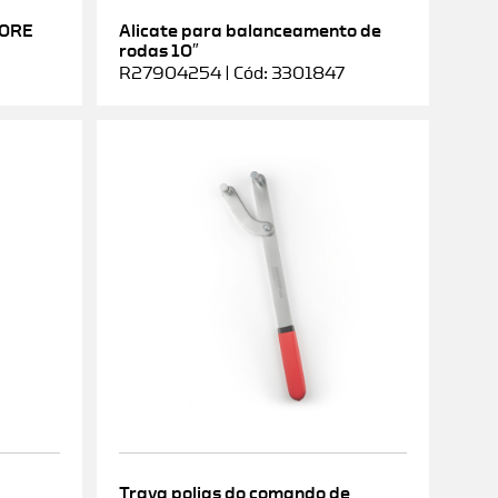
DORE
Alicate para balanceamento de
rodas 10″
R27904254 | Cód: 3301847
Trava polias do comando de