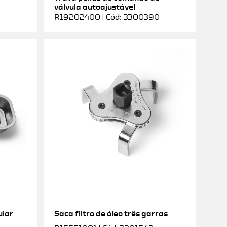
válvula autoajustável
R19202400 | Cód: 3300390
ular
Saca filtro de óleo três garras