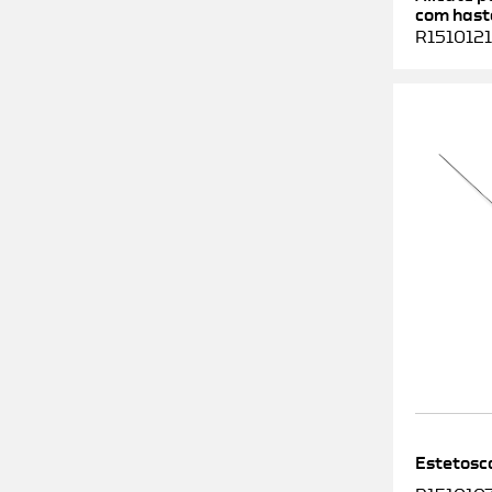
com haste
R1510121
Estetosc