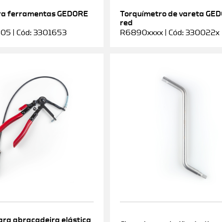
ra ferramentas GEDORE
Torquímetro de vareta GE
red
5 | Cód: 3301653
R6890xxxx | Cód: 330022x
ara abraçadeira elástica