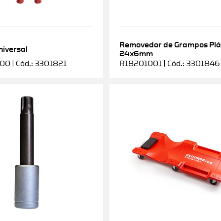
Removedor de Grampos Plá
niversal
24x6mm
0 | Cód.: 3301821
R18201001 | Cód.: 3301846