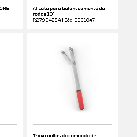
DORE
Alicate para balanceamento de
rodas 10″
R27904254 | Cód: 3301847
Trava polias do comando de