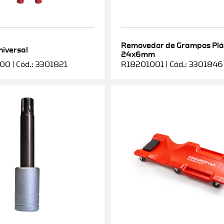
Removedor de Grampos Plá
niversal
24x6mm
0 | Cód.: 3301821
R18201001 | Cód.: 3301846