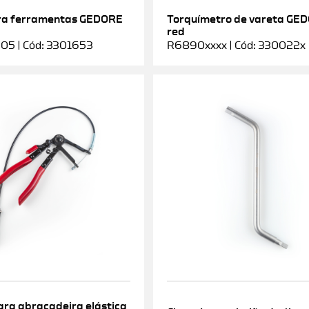
ra ferramentas GEDORE
Torquímetro de vareta GE
red
5 | Cód: 3301653
R6890xxxx | Cód: 330022x
ara abraçadeira elástica