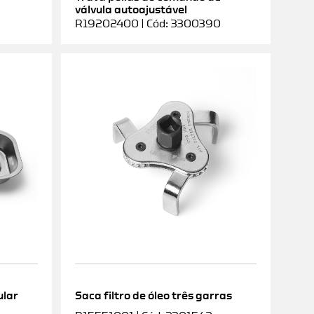
válvula autoajustável
R19202400 | Cód: 3300390
ular
Saca filtro de óleo três garras