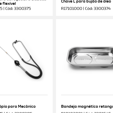
Chave L para bujão de óleo
 flexível
5 | Cód: 3300375
R17101000 | Cód: 3300374
ópio para Mecânico
Bandeja magnética retang