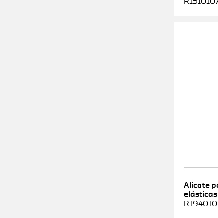
R1510107
Alicate 
elásticas
R1940100