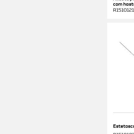
com haste
R1510121
Estetosc