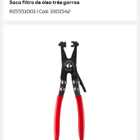
Saca filtro de óleo três garras
R15551001 | Cód: 3301542