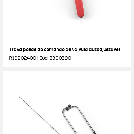
Trava polias do comando de válvula autoajustável
R19202400 | Cód: 3300390