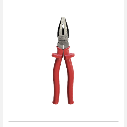
Alicates
Chaves de aperto
Corte e medição
Destaques
Ferramentas automotivas
Ferramentas para acabamento
Jogos de soquetes
Lançamentos
Linha de impacto
Martelos e marretas
Organização e movimento