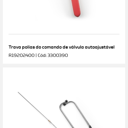
Trava polias do comando de válvula autoajustável
R19202400 | Cód: 3300390