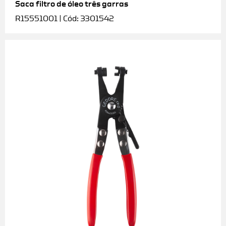
Saca filtro de óleo três garras
R15551001 | Cód: 3301542