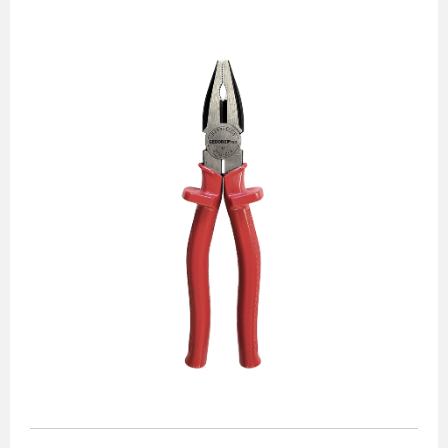
Alicates
Chaves de aperto
Corte e medição
Destaques
Ferramentas automotivas
Ferramentas para acabamento
Jogos de soquetes
Lançamentos
Linha de impacto
Martelos e marretas
Organização e movimento