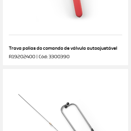
Trava polias do comando de válvula autoajustável
R19202400 | Cód: 3300390