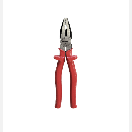
Alicates
Chaves de aperto
Corte e medição
Destaques
Ferramentas automotivas
Ferramentas para acabamento
Jogos de soquetes
Lançamentos
Linha de impacto
Martelos e marretas
Organização e movimento