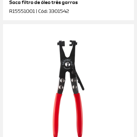
Saca filtro de óleo três garras
R15551001 | Cód: 3301542