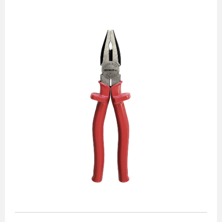
Alicates
Chaves de aperto
Corte e medição
Destaques
Ferramentas automotivas
Ferramentas para acabamento
Jogos de soquetes
Lançamentos
Linha de impacto
Martelos e marretas
Organização e movimento