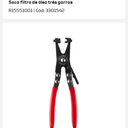
Saca filtro de óleo três garras
R15551001 | Cód: 3301542