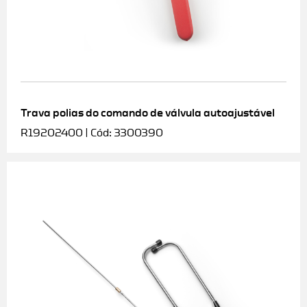
Trava polias do comando de válvula autoajustável
R19202400 | Cód: 3300390