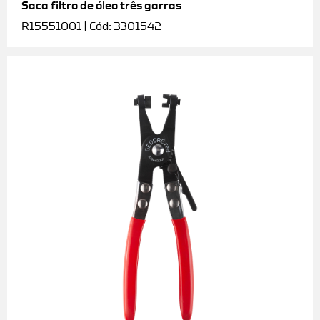
Saca filtro de óleo três garras
R15551001 | Cód: 3301542