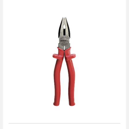
Alicates
Chaves de aperto
Corte e medição
Destaques
Ferramentas automotivas
Ferramentas para acabamento
Jogos de soquetes
Lançamentos
Linha de impacto
Martelos e marretas
Organização e movimento