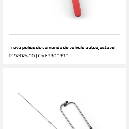
Trava polias do comando de válvula autoajustável
R19202400 | Cód: 3300390