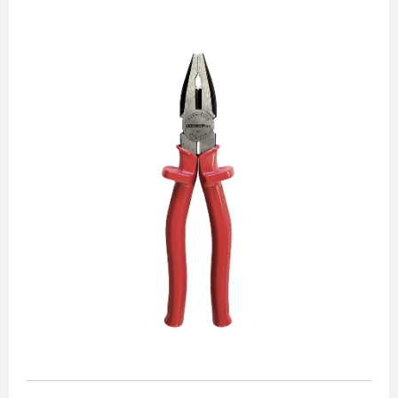
Alicates
Chaves de aperto
Corte e medição
Destaques
Ferramentas automotivas
Ferramentas para acabamento
Jogos de soquetes
Lançamentos
Linha de impacto
Martelos e marretas
Organização e movimento