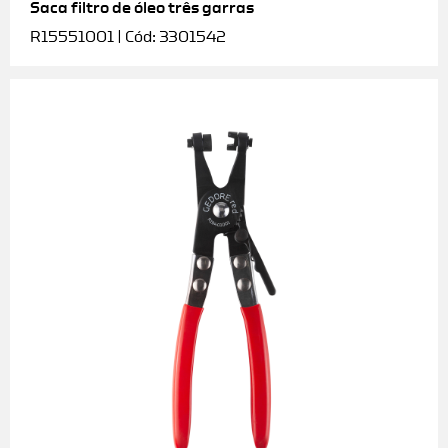
Saca filtro de óleo três garras
R15551001 | Cód: 3301542