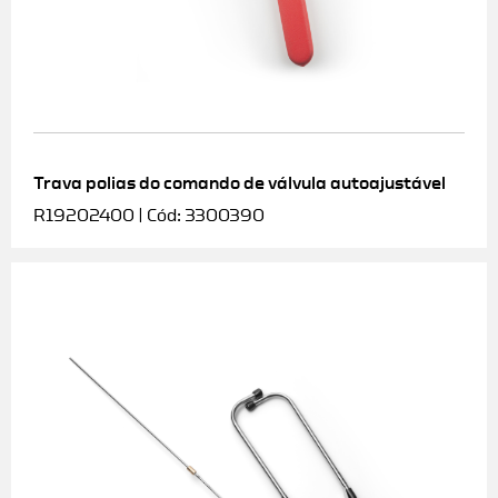
Trava polias do comando de válvula autoajustável
R19202400 | Cód: 3300390