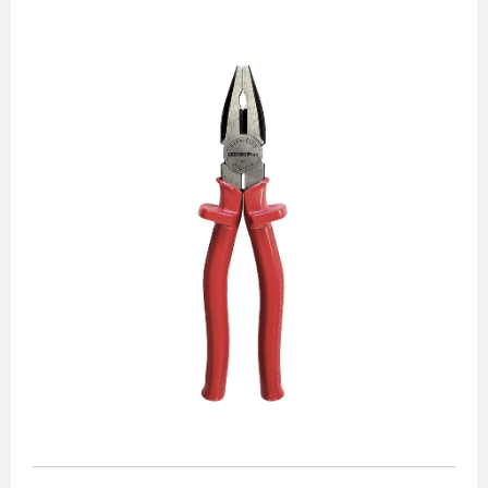
Alicates
Chaves de aperto
Corte e medição
Destaques
Ferramentas automotivas
Ferramentas para acabamento
Jogos de soquetes
Lançamentos
Linha de impacto
Martelos e marretas
Organização e movimento