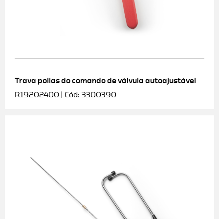
Trava polias do comando de válvula autoajustável
R19202400 | Cód: 3300390