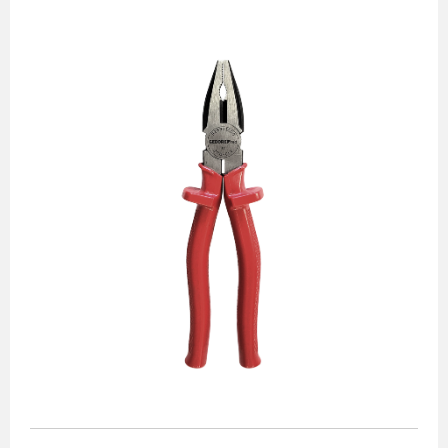
Alicates
Chaves de aperto
Corte e medição
Destaques
Ferramentas automotivas
Ferramentas para acabamento
Jogos de soquetes
Lançamentos
Linha de impacto
Martelos e marretas
Organização e movimento