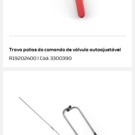
Trava polias do comando de válvula autoajustável
R19202400 | Cód: 3300390