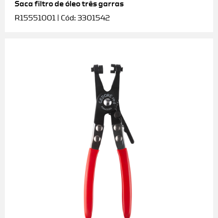
Saca filtro de óleo três garras
R15551001 | Cód: 3301542