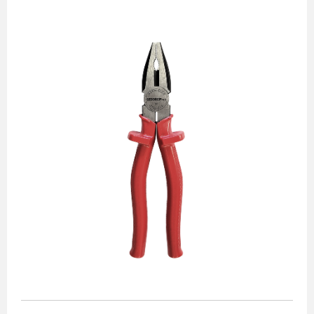
Alicates
Chaves de aperto
Corte e medição
Destaques
Ferramentas automotivas
Ferramentas para acabamento
Jogos de soquetes
Lançamentos
Linha de impacto
Martelos e marretas
Organização e movimento