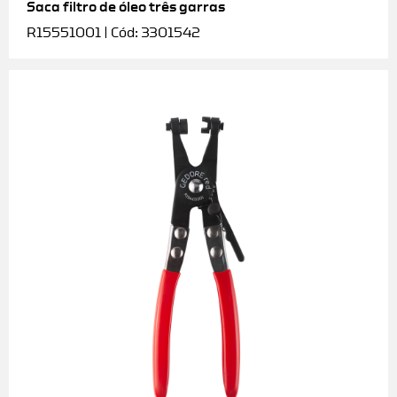
Saca filtro de óleo três garras
R15551001 | Cód: 3301542