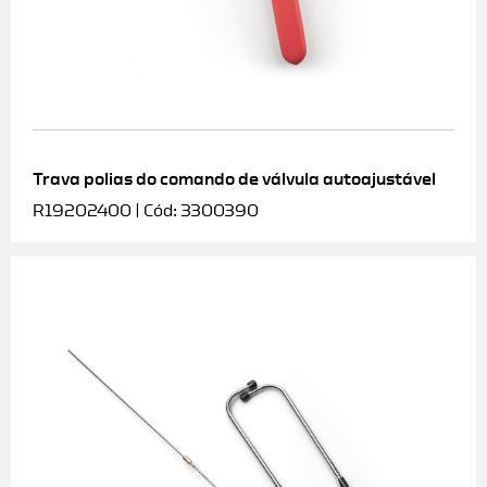
Trava polias do comando de válvula autoajustável
R19202400 | Cód: 3300390