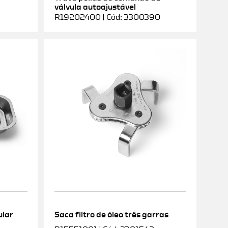
válvula autoajustável
R19202400 | Cód: 3300390
ular
Saca filtro de óleo três garras