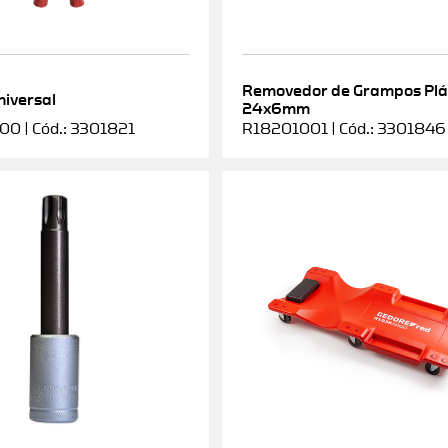
Removedor de Grampos Plá
niversal
24x6mm
0 | Cód.: 3301821
R18201001 | Cód.: 3301846