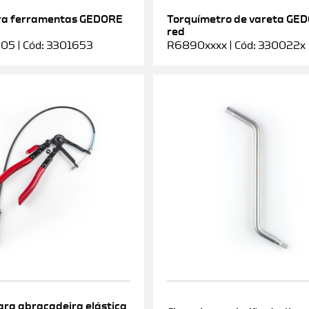
ra ferramentas GEDORE
Torquímetro de vareta GE
red
5 | Cód: 3301653
R6890xxxx | Cód: 330022x
ara abraçadeira elástica