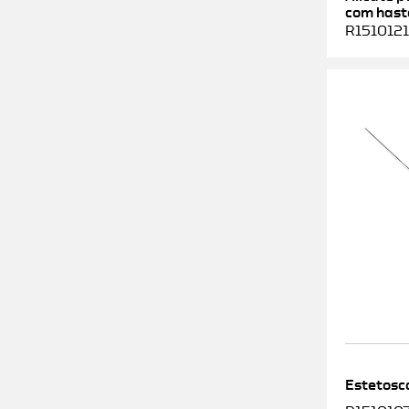
com haste
R1510121
Estetosc