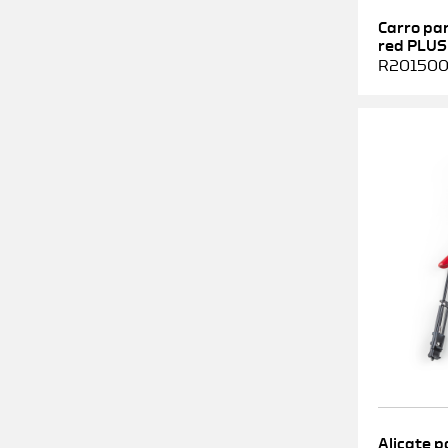
Carro pa
red PLUS
R2015000
Alicate p