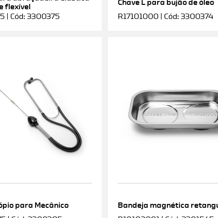
Chave L para bujão de óleo
 flexível
5 | Cód: 3300375
R17101000 | Cód: 3300374
ópio para Mecânico
Bandeja magnética retang