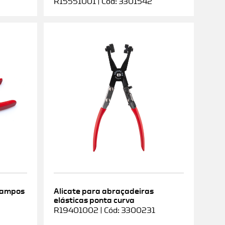
R15551001 | Cód: 3301542
rampos
Alicate para abraçadeiras
elásticas ponta curva
9
R19401002 | Cód: 3300231