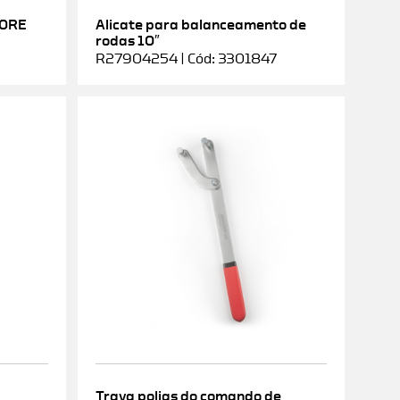
DORE
Alicate para balanceamento de
rodas 10″
R27904254 | Cód: 3301847
Trava polias do comando de