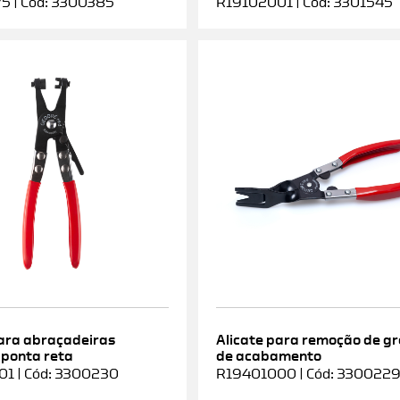
5 | Cód: 3300385
R19102001 | Cód: 3301545
para abraçadeiras
Alicate para remoção de g
 ponta reta
de acabamento
1 | Cód: 3300230
R19401000 | Cód: 330022