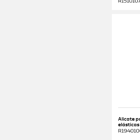
R1510107
Alicate 
elásticas
R1940100