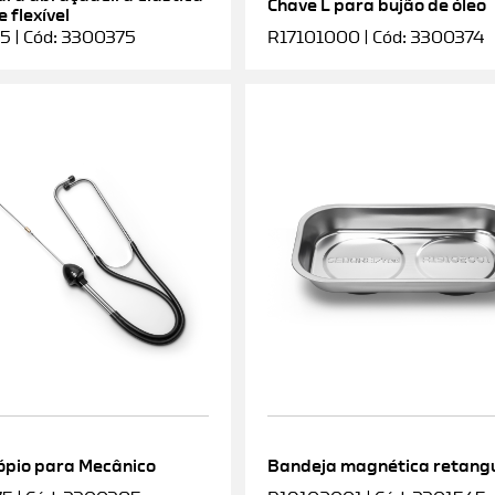
Chave L para bujão de óleo
 flexível
5 | Cód: 3300375
R17101000 | Cód: 3300374
ópio para Mecânico
Bandeja magnética retang