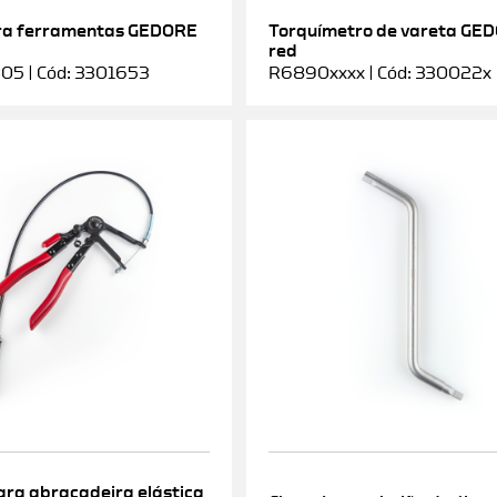
ra ferramentas GEDORE
Torquímetro de vareta GE
red
5 | Cód: 3301653
R6890xxxx | Cód: 330022x
ara abraçadeira elástica