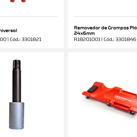
Removedor de Grampos Plá
niversal
24x6mm
0 | Cód.: 3301821
R18201001 | Cód.: 3301846