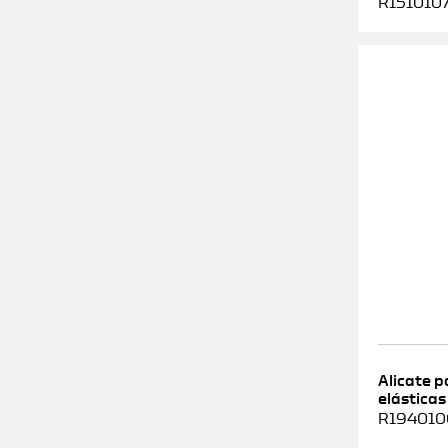
R1510107
Alicate 
elásticas
R1940100