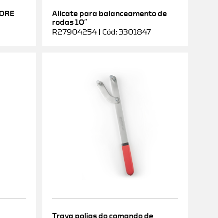
DORE
Alicate para balanceamento de
rodas 10″
R27904254 | Cód: 3301847
Trava polias do comando de