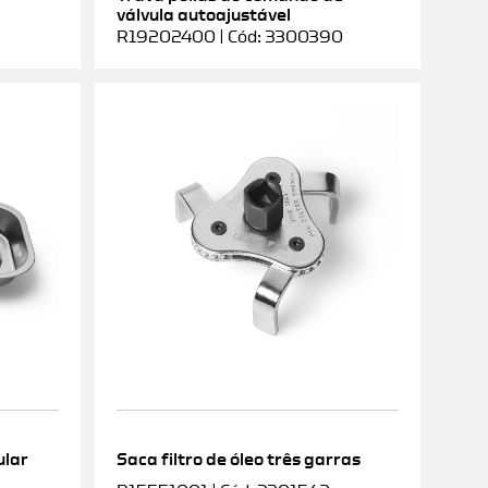
válvula autoajustável
R19202400 | Cód: 3300390
ular
Saca filtro de óleo três garras