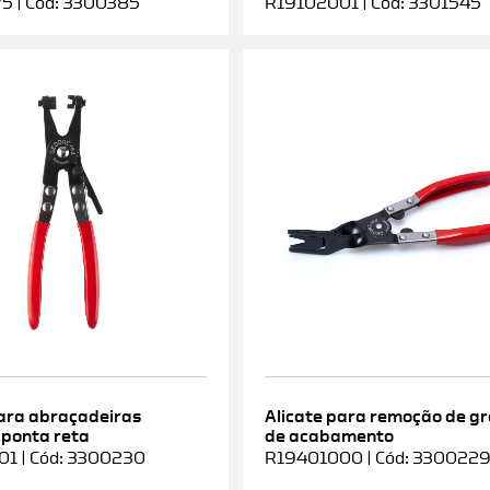
5 | Cód: 3300385
R19102001 | Cód: 3301545
para abraçadeiras
Alicate para remoção de g
 ponta reta
de acabamento
1 | Cód: 3300230
R19401000 | Cód: 330022