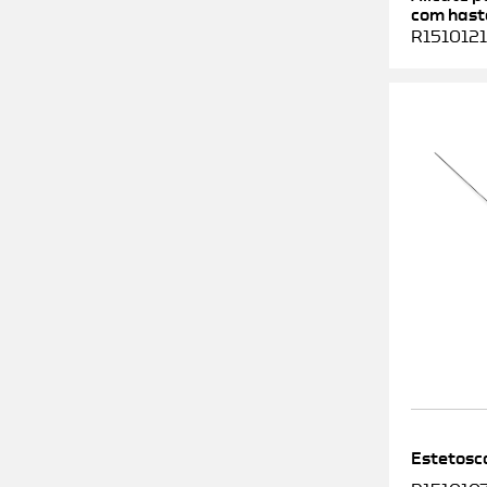
com haste
R1510121
Estetosc