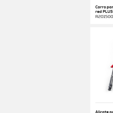
Carro pa
red PLUS
R2015000
Alicate p