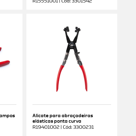
R15551001 | Cód: 3301542
rampos
Alicate para abraçadeiras
elásticas ponta curva
9
R19401002 | Cód: 3300231