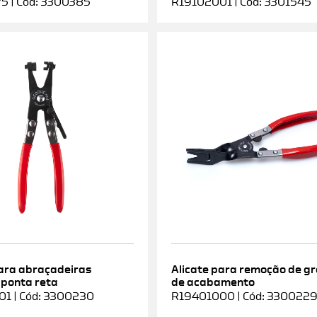
5 | Cód: 3300385
R19102001 | Cód: 3301545
para abraçadeiras
Alicate para remoção de g
 ponta reta
de acabamento
1 | Cód: 3300230
R19401000 | Cód: 330022