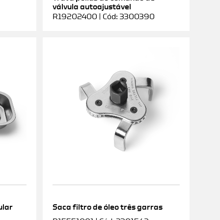
válvula autoajustável
R19202400 | Cód: 3300390
ular
Saca filtro de óleo três garras