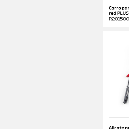
Carro pa
red PLUS
R2015000
Alicate p