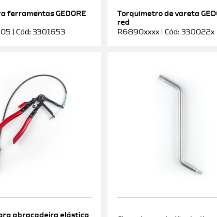
ra ferramentas GEDORE
Torquímetro de vareta GE
red
5 | Cód: 3301653
R6890xxxx | Cód: 330022x
ara abraçadeira elástica