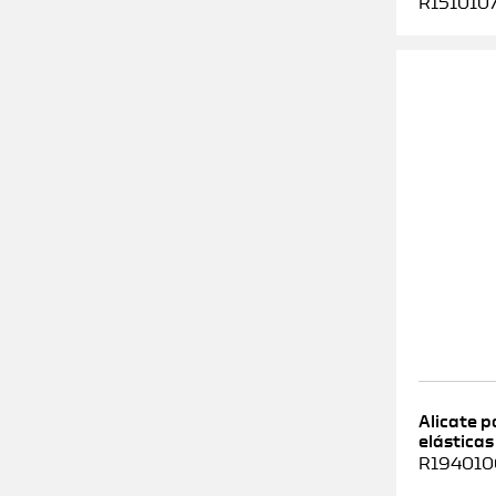
R1510107
Alicate 
elásticas
R1940100