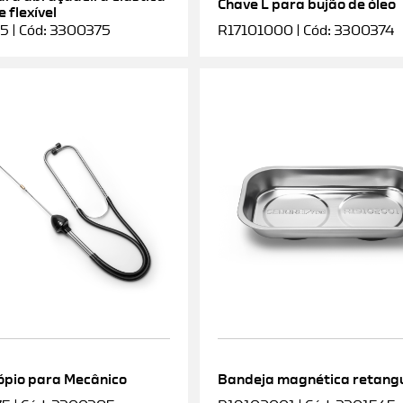
Chave L para bujão de óleo
 flexível
5 | Cód: 3300375
R17101000 | Cód: 3300374
ópio para Mecânico
Bandeja magnética retang