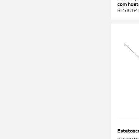
com haste
R1510121
Estetosc