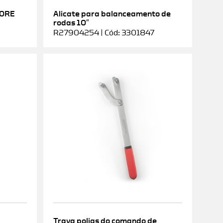
DORE
Alicate para balanceamento de
rodas 10″
R27904254 | Cód: 3301847
Trava polias do comando de