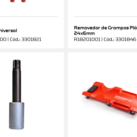
Removedor de Grampos Plá
niversal
24x6mm
0 | Cód.: 3301821
R18201001 | Cód.: 3301846