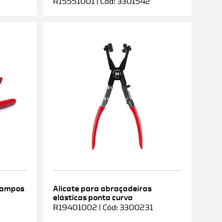
R15551001 | Cód: 3301542
rampos
Alicate para abraçadeiras
elásticas ponta curva
9
R19401002 | Cód: 3300231