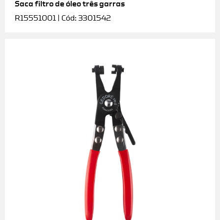
Saca filtro de óleo três garras
R15551001 | Cód: 3301542