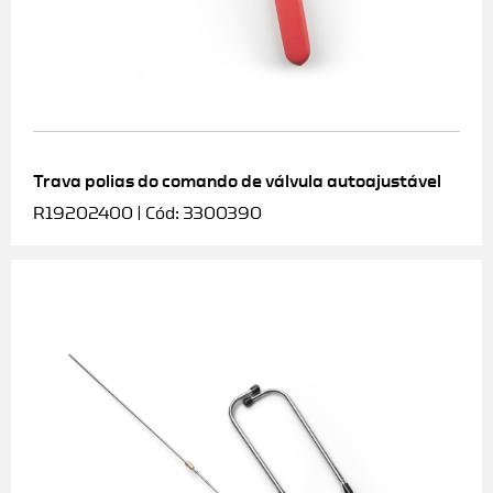
Trava polias do comando de válvula autoajustável
R19202400 | Cód: 3300390