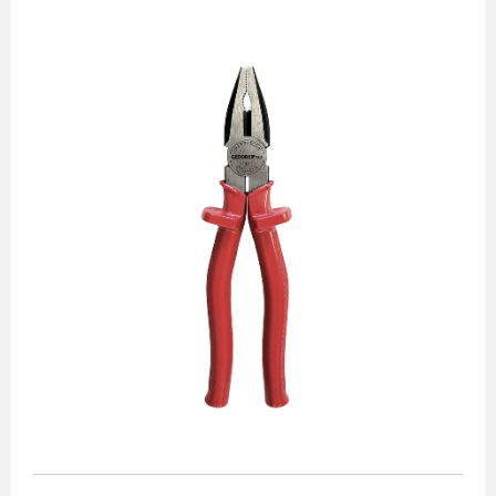
Alicates
Chaves de aperto
Corte e medição
Destaques
Ferramentas automotivas
Ferramentas para acabamento
Jogos de soquetes
Lançamentos
Linha de impacto
Martelos e marretas
Organização e movimento