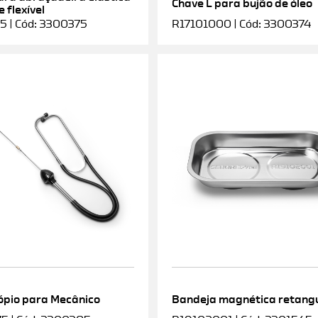
Chave L para bujão de óleo
 flexível
5 | Cód: 3300375
R17101000 | Cód: 3300374
ópio para Mecânico
Bandeja magnética retang