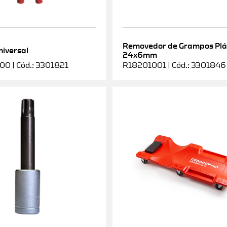
Removedor de Grampos Plá
niversal
24x6mm
0 | Cód.: 3301821
R18201001 | Cód.: 3301846