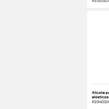
R1510107
Alicate 
elásticas
R1940100