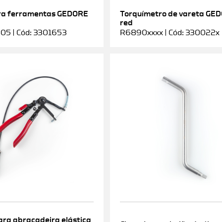
ra ferramentas GEDORE
Torquímetro de vareta GE
red
5 | Cód: 3301653
R6890xxxx | Cód: 330022x
ara abraçadeira elástica