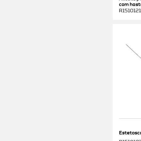
com haste
R1510121
Estetosc