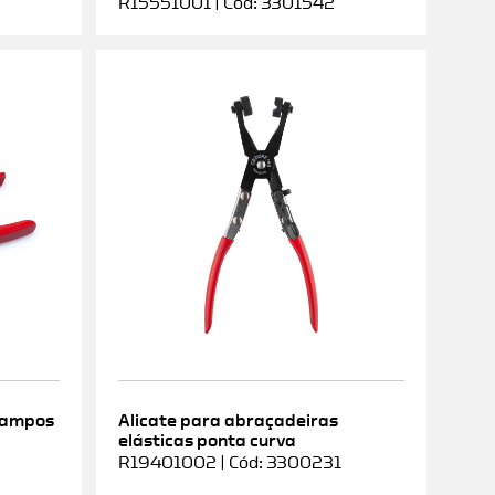
R15551001 | Cód: 3301542
rampos
Alicate para abraçadeiras
elásticas ponta curva
9
R19401002 | Cód: 3300231