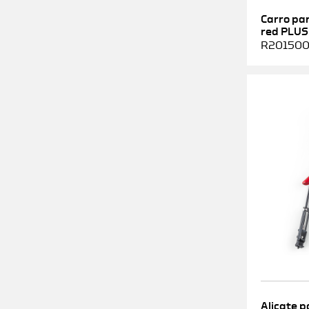
Carro pa
red PLUS
R2015000
Alicate p