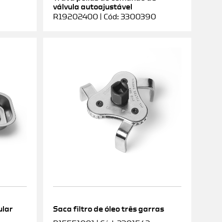
válvula autoajustável
R19202400 | Cód: 3300390
ular
Saca filtro de óleo três garras