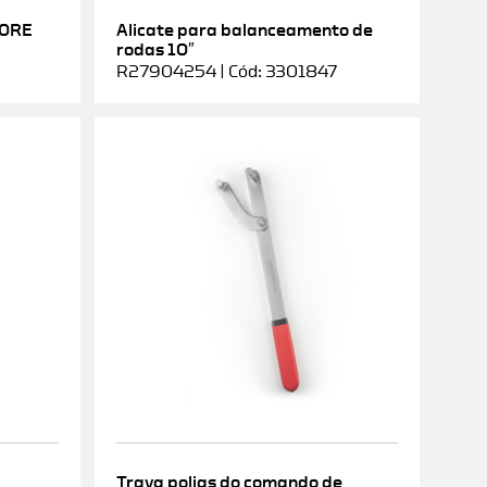
DORE
Alicate para balanceamento de
rodas 10″
R27904254 | Cód: 3301847
Trava polias do comando de