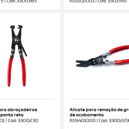
5 | Cód: 3300385
R19102001 | Cód: 3301545
para abraçadeiras
Alicate para remoção de g
 ponta reta
de acabamento
1 | Cód: 3300230
R19401000 | Cód: 330022